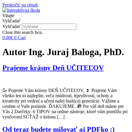
Preskočiť na obsah
Vitajte
Vyhľadať
Vyhľadať
Close this search box.
0.00
€
0
Cart
Autor
Ing. Juraj Baloga, PhD.
Prajeme krásny Deň UČITEĽOV
🥳 Prajeme Vám krásny DEŇ UČITEĽOV. 🌷 Prajeme Vám
všetko len to najlepšie, veľa múdrosti, trpezlivosti, ochoty a
kreativity pri vedení a učení našej budúcej generácie. Vážime a
ceníme si Vaše poslanie. ĎAKUJEME. 🎁 Pre váš deň máme pre
Vás 2 Darčeky: 6 TIPOV na online nástroje, ktoré vám pomôžu pri
vyučovaní SÚŤAŽ o krásnu […]
Od teraz budete milovať aj PDFko :)