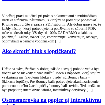
V bežnej praxi sa učiteľ pri práci s dokumentami a multimédiami
stretáva s rôznymi nástrahami, s ktorými sa potrebuje popasovať.
K tomu patrí určite aj práca s PDF súbormi. Ale dobrá správa je, že
každý nástroj, ktorý potrebujete na používanie so súbormi PDF,
máte na dosah ruky. Všetky sú 100% ZADARMO a ľahko sa
používajú! Zlúčte, rozdeľujte, komprimujte, konvertujte, otáčajte,
odomykajte a označte vodoznakom […]
Ako skrotiť hluk s loptičkami?
Určite sa stáva, že žiaci v dobrej nálade a svojej pohode vedia byť
trochu alebo niekedy aj viac hluční. Jeden z nápadov, ktorý stojí za
vyskúšanie na „Skrotenie hluku v triede“ sú Bouncy balls –
Skákacie loptičky. Pre Bouncy balls potrebujete akurát zariadenie,
pomocou ktorého žiaci loptičky bouncy balls uvidia. Teda môže to
byť projektor, interaktívna tabuľa, interaktívny dotykový […]
Osemsmerovka na papier aj interaktívnu