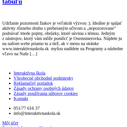
tabuľu
Udržanie pozornosti žiakov je veľakrát výzvou :). Ideálne je spájať
aktivity rôzneho druhu s preberaným učivom a „nepozorovane“
podsúvať triede pojmy, obrázky, ktoré súvisia s témou. Jedným
z nástrojov, ktorý vám môže pomôcť je Osemsmerovka. Nájdete ju
na našom webe priamo tu a tiež, ak v menu na stránke
www.interaktivnaskola.sk myšou nadídete na Programy a následne
vľavo na Naše […]
Interaktívna škola
Všeobecné obchodné podmienky
Reklamačný poriadok
Zásady ochrany osobných údajov
Zásady používania súborov cookies
Kontakt
051/77 616 37
info@interaktivnaskola.sk
Môj účet