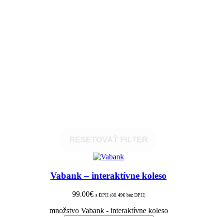
RESETOVAŤ FILTER
Vabank – interaktívne koleso
99.00
€
s DPH (
80.49
€
bez DPH)
množstvo Vabank - interaktívne koleso