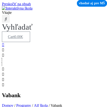
vhodné aj pre MŠ
vhodné aj pre MŠ
Preskočiť na obsah
Vitajte
Vyhľadať
Cart
0.00
€
Vabank
Domov
/
Programy
/
Alf škola
/ Vabank