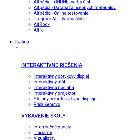
Alfpédia - ONLINE tvorba úloh
Alfpédia - Databáza učebných materiálov
Alfpédia - Online testovanie
Program Alf - tvorba úloh
AlfBook
Alfík
E-shop
INTERAKTÍVNE RIEŠENIA
Interaktívny dotykový displej
Interaktívny stôl
Interaktívna podlaha
Interaktívny projektor
Stojany pre interaktívne displeje
Príslušenstvo
VYBAVENIE ŠKOLY
Informačné panely
Tlačiarne
Vizualizéry