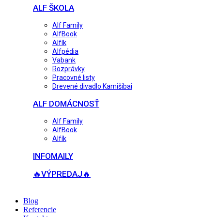
ALF ŠKOLA
Alf Family
AlfBook
Alfík
Alfpédia
Vabank
Rozprávky
Pracovné listy
Drevené divadlo Kamišibai
ALF DOMÁCNOSŤ
Alf Family
AlfBook
Alfík
INFOMAILY
🔥VÝPREDAJ🔥
Blog
Referencie