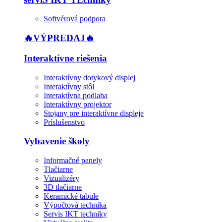
Softvérová podpora
🔥VÝPREDAJ🔥
Interaktívne riešenia
Interaktívny dotykový displej
Interaktívny stôl
Interaktívna podlaha
Interaktívny projektor
Stojany pre interaktívne displeje
Príslušenstvo
Vybavenie školy
Informačné panely
Tlačiarne
Vizualizéry
3D tlačiarne
Keramické tabule
Výpočtová technika
Servis IKT techniky