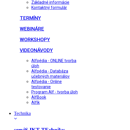
Základné informácie
Kontaktný formulár
TERMÍNY
WEBINÁRE
WORKSHOPY
VIDEONÁVODY
Alfpédia - ONLINE tvorba
úloh
Alfpédia - Databáza
učebných materiálov
Alfpédia - Online
testovanie
Program Alf - tvorba úloh
AlfBook
Alfík
Technika
serviS IKT TEchniky