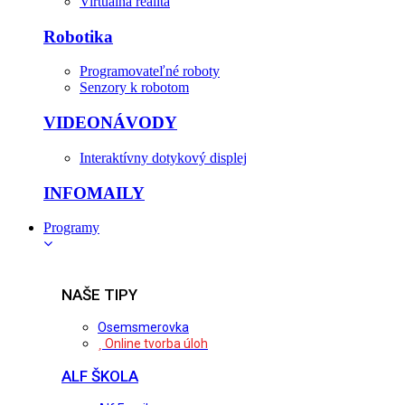
Virtuálna realita
Robotika
Programovateľné roboty
Senzory k robotom
VIDEONÁVODY
Interaktívny dotykový displej
INFOMAILY
Programy
NAŠE TIPY
Osemsmerovka
Online tvorba úloh
ALF ŠKOLA