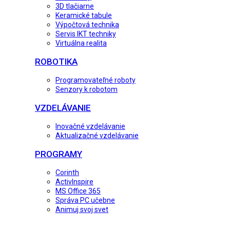
3D tlačiarne
Keramické tabule
Výpočtová technika
Servis IKT techniky
Virtuálna realita
ROBOTIKA
Programovateľné roboty
Senzory k robotom
VZDELÁVANIE
Inovačné vzdelávanie
Aktualizačné vzdelávanie
PROGRAMY
Corinth
ActivInspire
MS Office 365
Správa PC učebne
Animuj svoj svet