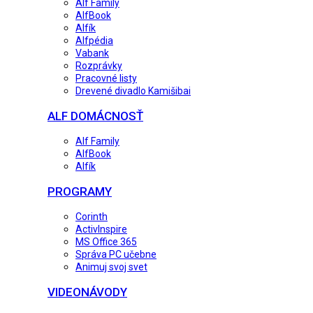
Alf Family
AlfBook
Alfík
Alfpédia
Vabank
Rozprávky
Pracovné listy
Drevené divadlo Kamišibai
ALF DOMÁCNOSŤ
Alf Family
AlfBook
Alfík
PROGRAMY
Corinth
ActivInspire
MS Office 365
Správa PC učebne
Animuj svoj svet
VIDEONÁVODY