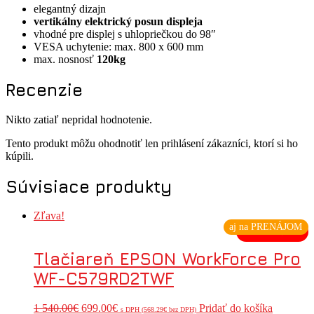
elegantný dizajn
vertikálny elektrický posun displeja
vhodné pre displej s uhlopriečkou do 98″
VESA uchytenie: max. 800 x 600 mm
max. nosnosť
120kg
Recenzie
Nikto zatiaľ nepridal hodnotenie.
Tento produkt môžu ohodnotiť len prihlásení zákazníci, ktorí si ho
kúpili.
Súvisiace produkty
Zľava!
aj na PRENÁJOM
VÝPREDAJ
Tlačiareň EPSON WorkForce Pro
WF-C579RD2TWF
1 540.00
€
699.00
€
Pridať do košíka
s DPH (
568.29
€
bez DPH)