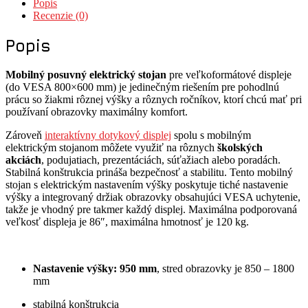
Popis
Recenzie (0)
Popis
Mobilný posuvný elektrický stojan
pre veľkoformátové displeje
(do VESA 800×600 mm) je jedinečným riešením pre pohodlnú
prácu so žiakmi rôznej výšky a rôznych ročníkov, ktorí chcú mať pri
používaní obrazovky maximálny komfort.
Zároveň
interaktívny dotykový displej
spolu s mobilným
elektrickým stojanom môžete využiť na rôznych
školských
akciách
, podujatiach, prezentáciách, súťažiach alebo poradách.
Stabilná konštrukcia prináša bezpečnosť a stabilitu. Tento mobilný
stojan s elektrickým nastavením výšky poskytuje tiché nastavenie
výšky a integrovaný držiak obrazovky obsahujúci VESA uchytenie,
takže je vhodný pre takmer každý displej. Maximálna podporovaná
veľkosť displeja je 86″, maximálna hmotnosť je 120 kg.
Nastavenie výšky: 950 mm
, stred obrazovky je 850 – 1800
mm
stabilná konštrukcia