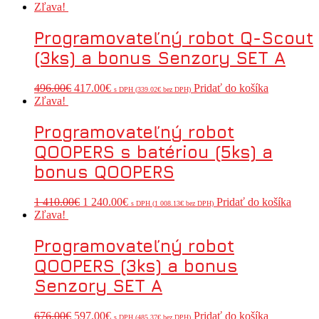
Zľava!
Programovateľný robot Q-Scout
(3ks) a bonus Senzory SET A
496.00
€
417.00
€
Pridať do košíka
s DPH (
339.02
€
bez DPH)
Zľava!
Programovateľný robot
QOOPERS s batériou (5ks) a
bonus QOOPERS
1 410.00
€
1 240.00
€
Pridať do košíka
s DPH (
1 008.13
€
bez DPH)
Zľava!
Programovateľný robot
QOOPERS (3ks) a bonus
Senzory SET A
676.00
€
597.00
€
Pridať do košíka
s DPH (
485.37
€
bez DPH)