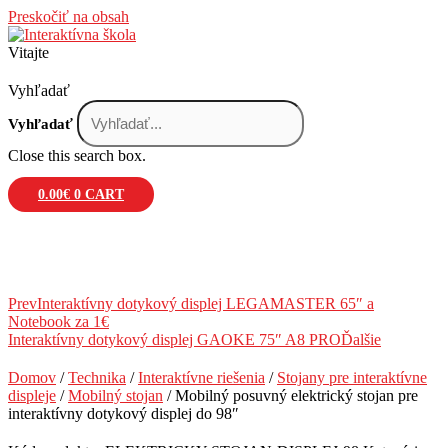
Preskočiť na obsah
Vitajte
Vyhľadať
Vyhľadať
Close this search box.
0.00
€
0
CART
Prev
Interaktívny dotykový displej LEGAMASTER 65″ a
Notebook za 1€
Interaktívny dotykový displej GAOKE 75″ A8 PRO
Ďalšie
Domov
/
Technika
/
Interaktívne riešenia
/
Stojany pre interaktívne
displeje
/
Mobilný stojan
/ Mobilný posuvný elektrický stojan pre
interaktívny dotykový displej do 98″