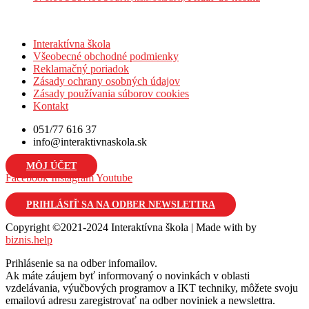
Interaktívna škola
Všeobecné obchodné podmienky
Reklamačný poriadok
Zásady ochrany osobných údajov
Zásady používania súborov cookies
Kontakt
051/77 616 37
info@interaktivnaskola.sk
MÔJ ÚČET
Facebook
Instagram
Youtube
PRIHLÁSIŤ SA NA ODBER NEWSLETTRA
Copyright ©2021-2024 Interaktívna škola | Made with
by
biznis.help
Prihlásenie sa na odber infomailov.
Ak máte záujem byť informovaný o novinkách v oblasti
vzdelávania, výučbových programov a IKT techniky, môžete svoju
emailovú adresu zaregistrovať na odber noviniek a newslettra.