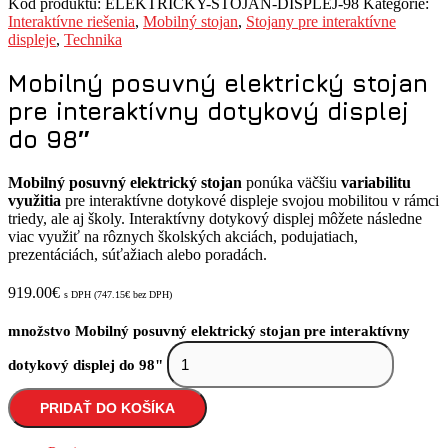
Kód produktu:
ELEKTRICKY-STOJAN-DISPLEJ-98
Kategórie:
Interaktívne riešenia
,
Mobilný stojan
,
Stojany pre interaktívne
displeje
,
Technika
Mobilný posuvný elektrický stojan
pre interaktívny dotykový displej
do 98″
Mobilný posuvný elektrický stojan
ponúka väčšiu
variabilitu
využitia
pre interaktívne dotykové displeje svojou mobilitou v rámci
triedy, ale aj školy. Interaktívny dotykový displej môžete následne
viac využiť na rôznych školských akciách, podujatiach,
prezentáciách, súťažiach alebo poradách.
919.00
€
s DPH (
747.15
€
bez DPH)
množstvo Mobilný posuvný elektrický stojan pre interaktívny
dotykový displej do 98"
PRIDAŤ DO KOŠÍKA