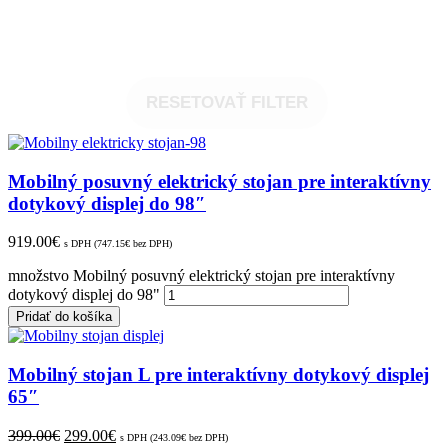
RESETOVAŤ FILTER
Mobilný posuvný elektrický stojan pre interaktívny
dotykový displej do 98″
919.00
€
s DPH (
747.15
€
bez DPH)
množstvo Mobilný posuvný elektrický stojan pre interaktívny
dotykový displej do 98"
Pridať do košíka
Mobilný stojan L pre interaktívny dotykový displej
65″
399.00
€
299.00
€
s DPH (
243.09
€
bez DPH)