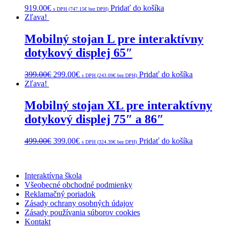
919.00
€
Pridať do košíka
s DPH (
747.15
€
bez DPH)
Zľava!
Mobilný stojan L pre interaktívny
dotykový displej 65″
399.00
€
299.00
€
Pridať do košíka
s DPH (
243.09
€
bez DPH)
Zľava!
Mobilný stojan XL pre interaktívny
dotykový displej 75″ a 86″
499.00
€
399.00
€
Pridať do košíka
s DPH (
324.39
€
bez DPH)
Interaktívna škola
Všeobecné obchodné podmienky
Reklamačný poriadok
Zásady ochrany osobných údajov
Zásady používania súborov cookies
Kontakt