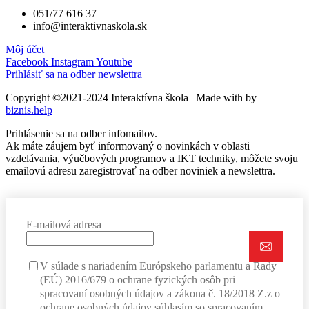
051/77 616 37
info@interaktivnaskola.sk
Môj účet
Facebook
Instagram
Youtube
Prihlásiť sa na odber newslettra
Copyright ©2021-2024 Interaktívna škola | Made with
by
biznis.help
Prihlásenie sa na odber infomailov.
Ak máte záujem byť informovaný o novinkách v oblasti
vzdelávania, výučbových programov a IKT techniky, môžete svoju
emailovú adresu zaregistrovať na odber noviniek a newslettra.
E-mailová adresa
V súlade s nariadením Európskeho parlamentu a Rady
(EÚ) 2016/679 o ochrane fyzických osôb pri
spracovaní osobných údajov a zákona č. 18/2018 Z.z o
ochrane osobných údajov súhlasím so spracovaním