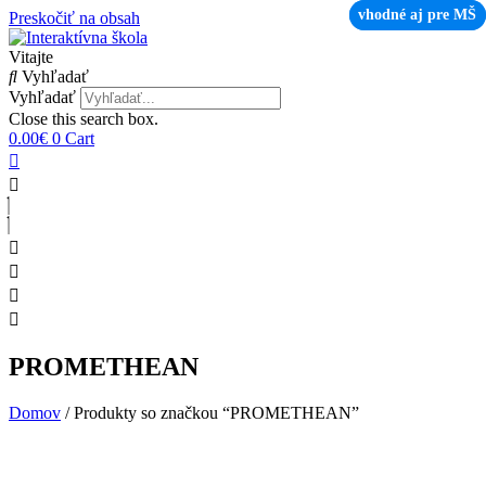
vhodné aj pre MŠ
vhodné aj pre MŠ
Preskočiť na obsah
Vitajte
Vyhľadať
Vyhľadať
Close this search box.
0.00
€
0
Cart
PROMETHEAN
Domov
/ Produkty so značkou “PROMETHEAN”