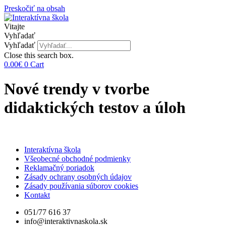
Preskočiť na obsah
Vitajte
Vyhľadať
Vyhľadať
Close this search box.
0.00
€
0
Cart
Nové trendy v tvorbe
didaktických testov a úloh
Interaktívna škola
Všeobecné obchodné podmienky
Reklamačný poriadok
Zásady ochrany osobných údajov
Zásady používania súborov cookies
Kontakt
051/77 616 37
info@interaktivnaskola.sk