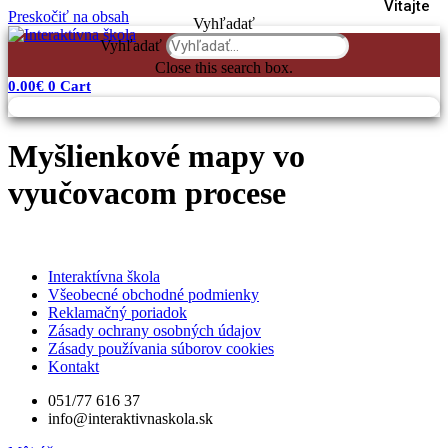
Vitajte
Preskočiť na obsah
Vyhľadať
Vyhľadať
Close this search box.
0.00
€
0
Cart
Myšlienkové mapy vo
vyučovacom procese
Interaktívna škola
Všeobecné obchodné podmienky
Reklamačný poriadok
Zásady ochrany osobných údajov
Zásady používania súborov cookies
Kontakt
051/77 616 37
info@interaktivnaskola.sk