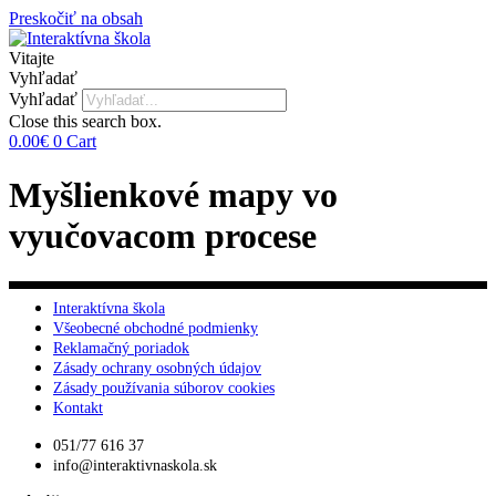
Preskočiť na obsah
Vitajte
Vyhľadať
Vyhľadať
Close this search box.
0.00
€
0
Cart
Myšlienkové mapy vo
vyučovacom procese
Interaktívna škola
Všeobecné obchodné podmienky
Reklamačný poriadok
Zásady ochrany osobných údajov
Zásady používania súborov cookies
Kontakt
051/77 616 37
info@interaktivnaskola.sk