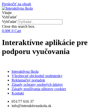
Preskočiť na obsah
Vitajte
Vyhľadať
Vyhľadať
Close this search box.
0.00
€
0
Cart
Interaktívne aplikácie pre
podporu vyučovania
Interaktívna škola
Všeobecné obchodné podmienky
Reklamačný poriadok
Zásady ochrany osobných údajov
Zásady používania súborov cookies
Kontakt
051/77 616 37
info@interaktivnaskola.sk