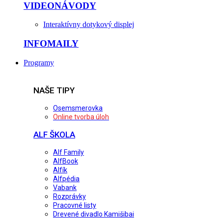
VIDEONÁVODY
Interaktívny dotykový displej
INFOMAILY
Programy
NAŠE TIPY
Osemsmerovka
Online tvorba úloh
ALF ŠKOLA
Alf Family
AlfBook
Alfík
Alfpédia
Vabank
Rozprávky
Pracovné listy
Drevené divadlo Kamišibai