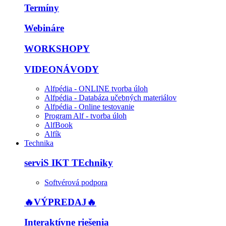
Termíny
Webináre
WORKSHOPY
VIDEONÁVODY
Alfpédia - ONLINE tvorba úloh
Alfpédia - Databáza učebných materiálov
Alfpédia - Online testovanie
Program Alf - tvorba úloh
AlfBook
Alfík
Technika
serviS IKT TEchniky
Softvérová podpora
🔥VÝPREDAJ🔥
Interaktívne riešenia