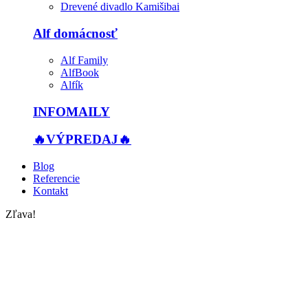
Drevené divadlo Kamišibai
Alf domácnosť
Alf Family
AlfBook
Alfík
INFOMAILY
🔥VÝPREDAJ🔥
Blog
Referencie
Kontakt
Zľava!