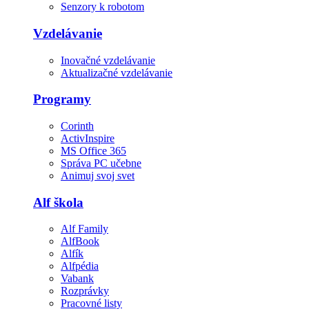
Senzory k robotom
Vzdelávanie
Inovačné vzdelávanie
Aktualizačné vzdelávanie
Programy
Corinth
ActivInspire
MS Office 365
Správa PC učebne
Animuj svoj svet
Alf škola
Alf Family
AlfBook
Alfík
Alfpédia
Vabank
Rozprávky
Pracovné listy