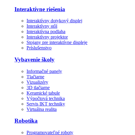
Interaktívne riešenia
Interaktívny dotykový displej
Interaktívny stôl
Interaktívna podlaha
Interaktívny projektor
Stojany pre interaktívne displeje
Príslušenstvo
Vybavenie školy
Informačné panely
Tlačiarne
Vizualizéry
3D tlačiarne
Keramické tabule
Výpočtová technika
Servis IKT techniky
Virtuálna realita
Robotika
Programovateľné roboty