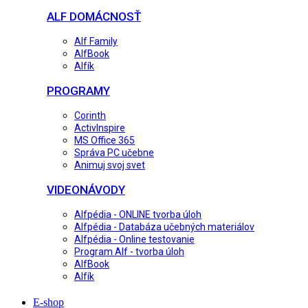
ALF DOMÁCNOSŤ
Alf Family
AlfBook
Alfík
PROGRAMY
Corinth
ActivInspire
MS Office 365
Správa PC učebne
Animuj svoj svet
VIDEONÁVODY
Alfpédia - ONLINE tvorba úloh
Alfpédia - Databáza učebných materiálov
Alfpédia - Online testovanie
Program Alf - tvorba úloh
AlfBook
Alfík
E-shop