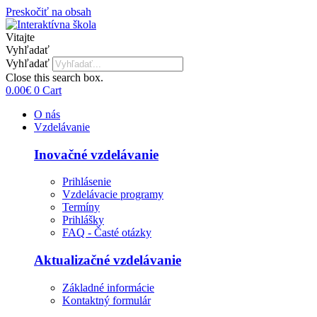
Preskočiť na obsah
Vitajte
Vyhľadať
Vyhľadať
Close this search box.
0.00
€
0
Cart
O nás
Vzdelávanie
Inovačné vzdelávanie
Prihlásenie
Vzdelávacie programy
Termíny
Prihlášky
FAQ - Časté otázky
Aktualizačné vzdelávanie
Základné informácie
Kontaktný formulár