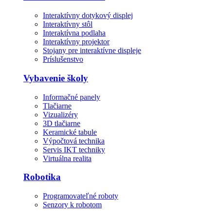
Interaktívny dotykový displej
Interaktívny stôl
Interaktívna podlaha
Interaktívny projektor
Stojany pre interaktívne displeje
Príslušenstvo
Vybavenie školy
Informačné panely
Tlačiarne
Vizualizéry
3D tlačiarne
Keramické tabule
Výpočtová technika
Servis IKT techniky
Virtuálna realita
Robotika
Programovateľné roboty
Senzory k robotom