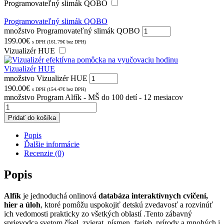
Programovateľný slimák QOBO
Programovateľný slimák QOBO
množstvo Programovateľný slimák QOBO
199.00
€
s DPH (
161.79
€
bez DPH)
Vizualizér HUE
Vizualizér HUE
množstvo Vizualizér HUE
190.00
€
s DPH (
154.47
€
bez DPH)
množstvo Program Alfík - MŠ do 100 detí - 12 mesiacov
Pridať do košíka
Popis
Ďalšie informácie
Recenzie (0)
Popis
Alfík
je jednoduchá onlinová
databáza interaktívnych cvičení,
hier a úloh
, ktoré pomôžu uspokojiť detskú zvedavosť a rozvinúť
ich vedomosti prakticky zo všetkých oblastí .Tento zábavný
sprievodca svetom čísel, zvierat, písmen, farieb, prírody a mnohých i