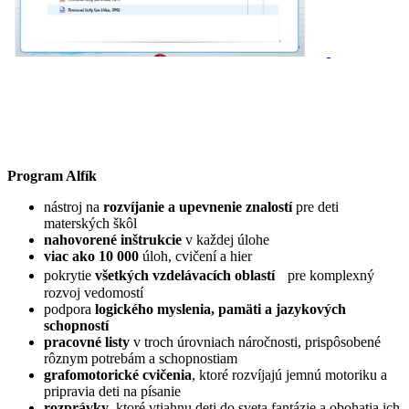
Program Alfík
nástroj na
rozvíjanie a upevnenie znalostí
pre deti
materských škôl
nahovorené inštrukcie
v každej úlohe
viac ako 10 000
úloh, cvičení a hier
pokrytie
všetkých vzdelávacích oblastí
pre komplexný
rozvoj vedomostí
podpora
logického myslenia, pamäti a jazykových
schopností
pracovné listy
v troch úrovniach náročnosti, prispôsobené
rôznym potrebám a schopnostiam
grafomotorické cvičenia
, ktoré rozvíjajú jemnú motoriku a
pripravia deti na písanie
rozprávky
, ktoré vtiahnu deti do sveta fantázie a obohatia ich