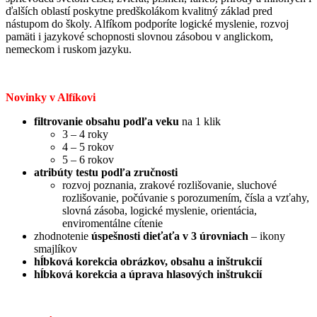
ďalších oblastí poskytne predškolákom kvalitný základ pred
nástupom do školy. Alfíkom podporíte logické myslenie, rozvoj
pamäti i jazykové schopnosti slovnou zásobou v anglickom,
nemeckom i ruskom jazyku.
Novinky v Alfíkovi
filtrovanie obsahu podľa veku
na 1 klik
3 – 4 roky
4 – 5 rokov
5 – 6 rokov
atribúty testu podľa zručnosti
rozvoj poznania, zrakové rozlišovanie, sluchové
rozlišovanie, počúvanie s porozumením, čísla a vzťahy,
slovná zásoba, logické myslenie, orientácia,
enviromentálne cítenie
zhodnotenie
úspešnosti
dieťaťa v 3 úrovniach
– ikony
smajlíkov
hĺbková korekcia obrázkov, obsahu a inštrukcií
hĺbková korekcia a úprava hlasových inštrukcií