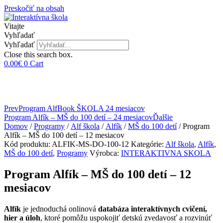
Preskočiť na obsah
Vitajte
Vyhľadať
Vyhľadať
Close this search box.
0.00
€
0
Cart
Prev
Program AlfBook ŠKOLA 24 mesiacov
Program Alfík – MŠ do 100 detí – 24 mesiacov
Ďalšie
Domov
/
Programy
/
Alf škola
/
Alfík
/
MŠ do 100 detí
/ Program
Alfík – MŠ do 100 detí – 12 mesiacov
Kód produktu:
ALFIK-MS-DO-100-12
Kategórie:
Alf škola
,
Alfík
,
MŠ do 100 detí
,
Programy
Výrobca:
INTERAKTIVNA SKOLA
Program Alfík – MŠ do 100 detí – 12
mesiacov
Alfík
je jednoduchá onlinová
databáza interaktívnych cvičení,
hier a úloh
, ktoré pomôžu uspokojiť detskú zvedavosť a rozvinúť