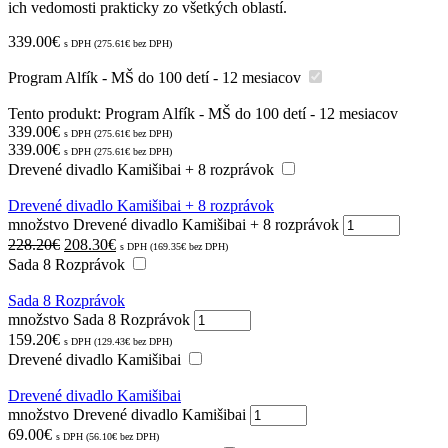
ich vedomosti prakticky zo všetkých oblastí.
339.00
€
s DPH (
275.61
€
bez DPH)
Program Alfík - MŠ do 100 detí - 12 mesiacov
Tento produkt:
Program Alfík - MŠ do 100 detí - 12 mesiacov
339.00
€
s DPH (
275.61
€
bez DPH)
339.00
€
s DPH (
275.61
€
bez DPH)
Drevené divadlo Kamišibai + 8 rozprávok
Drevené divadlo Kamišibai + 8 rozprávok
množstvo Drevené divadlo Kamišibai + 8 rozprávok
228.20
€
208.30
€
s DPH (
169.35
€
bez DPH)
Sada 8 Rozprávok
Sada 8 Rozprávok
množstvo Sada 8 Rozprávok
159.20
€
s DPH (
129.43
€
bez DPH)
Drevené divadlo Kamišibai
Drevené divadlo Kamišibai
množstvo Drevené divadlo Kamišibai
69.00
€
s DPH (
56.10
€
bez DPH)