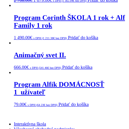
2 708.00
€
1 679.00
€
Pridať do košíka
s DPH (
1 365.04
€
bez DPH)
Program Corinth ŠKOLA 1 rok + Alf
Family 1 rok
1 490.00
€
Pridať do košíka
s DPH (
1 211.38
€
bez DPH)
Animačný svet II.
666.00
€
Pridať do košíka
s DPH (
541.46
€
bez DPH)
Program Alfík DOMÁCNOSŤ
1_užívateľ
79.00
€
Pridať do košíka
s DPH (
64.23
€
bez DPH)
Interaktívna škola