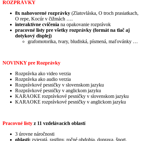
ROZPRÁVKY
8x
nahovorené rozprávky
(Zlatovláska, O troch prasiatkach,
O repe, Kocúr v čižmách ….
interaktívne cvičenia
na opakovanie rozprávok
pracovné listy pre všetky rozprávky (formát na tlač aj
dotykový displej)
grafomotorika, tvary, bludiská, písmená, maľovánky …
NOVINKY pre Rozprávky
Rozprávka ako video verzia
Rozprávka ako audio verzia
Rozprávkové pesničky v slovenskom jazyku
Rozprávkové pesničky v anglickom jazyku
KARAOKE rozprávkové pesničky v slovenskom jazyku
KARAOKE rozprávkové pesničky v anglickom jazyku
Pracovné listy
z 11 vzdelávacích oblastí
3 úrovne náročnosti
oblasti:
zvieratá, rastliny, ročné obdobia, doprava, šport,