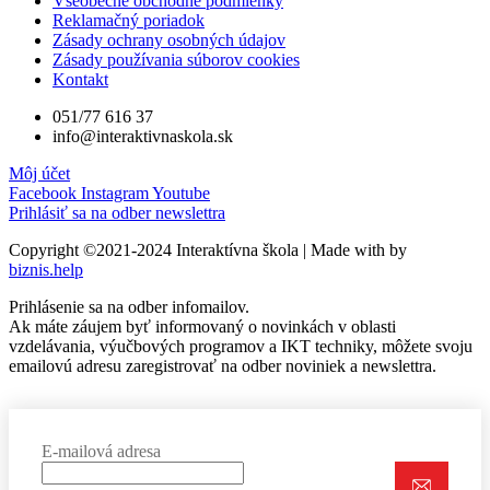
Všeobecné obchodné podmienky
Reklamačný poriadok
Zásady ochrany osobných údajov
Zásady používania súborov cookies
Kontakt
051/77 616 37
info@interaktivnaskola.sk
Môj účet
Facebook
Instagram
Youtube
Prihlásiť sa na odber newslettra
Copyright ©2021-2024 Interaktívna škola | Made with
by
biznis.help
Prihlásenie sa na odber infomailov.
Ak máte záujem byť informovaný o novinkách v oblasti
vzdelávania, výučbových programov a IKT techniky, môžete svoju
emailovú adresu zaregistrovať na odber noviniek a newslettra.
E-mailová adresa