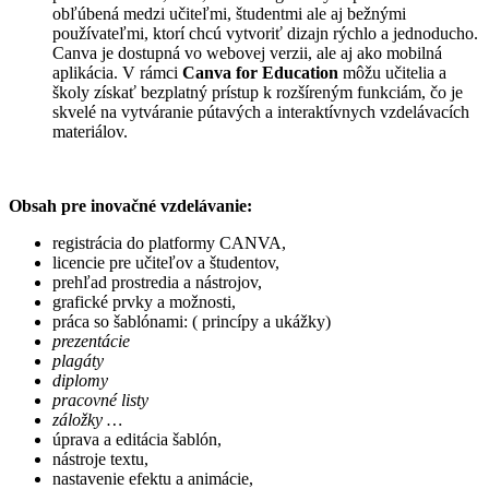
obľúbená medzi učiteľmi, študentmi ale aj bežnými
používateľmi, ktorí chcú vytvoriť dizajn rýchlo a jednoducho.
Canva je dostupná vo webovej verzii, ale aj ako mobilná
aplikácia. V rámci
Canva for Education
môžu učitelia a
školy získať bezplatný prístup k rozšíreným funkciám, čo je
skvelé na vytváranie pútavých a interaktívnych vzdelávacích
materiálov.
Obsah pre inovačné vzdelávanie:
registrácia do platformy CANVA,
licencie pre učiteľov a študentov,
prehľad prostredia a nástrojov,
grafické prvky a možnosti,
práca so šablónami: ( princípy a ukážky)
prezentácie
plagáty
diplomy
pracovné listy
záložky …
úprava a editácia šablón,
nástroje textu,
nastavenie efektu a animácie,