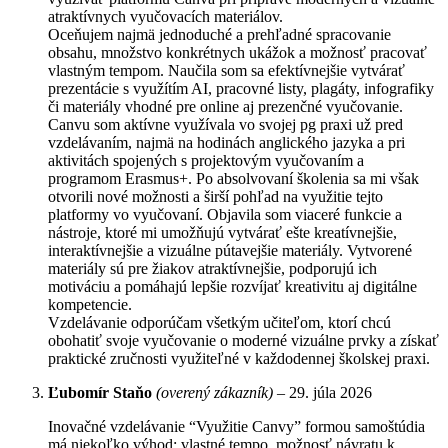
atraktívnych vyučovacích materiálov.
Oceňujem najmä jednoduché a prehľadné spracovanie
obsahu, množstvo konkrétnych ukážok a možnosť pracovať
vlastným tempom. Naučila som sa efektívnejšie vytvárať
prezentácie s využítím AI, pracovné listy, plagáty, infografiky
či materiály vhodné pre online aj prezenčné vyučovanie.
Canvu som aktívne využívala vo svojej pg praxi už pred
vzdelávaním, najmä na hodinách anglického jazyka a pri
aktivitách spojených s projektovým vyučovaním a
programom Erasmus+. Po absolvovaní školenia sa mi však
otvorili nové možnosti a širší pohľad na využitie tejto
platformy vo vyučovaní. Objavila som viaceré funkcie a
nástroje, ktoré mi umožňujú vytvárať ešte kreatívnejšie,
interaktívnejšie a vizuálne pútavejšie materiály. Vytvorené
materiály sú pre žiakov atraktívnejšie, podporujú ich
motiváciu a pomáhajú lepšie rozvíjať kreativitu aj digitálne
kompetencie.
Vzdelávanie odporúčam všetkým učiteľom, ktorí chcú
obohatiť svoje vyučovanie o moderné vizuálne prvky a získať
praktické zručnosti využiteľné v každodennej školskej praxi.
Ľubomír Staňo
(overený zákazník)
–
29. júla 2026
Inovačné vzdelávanie “Využitie Canvy” formou samoštúdia
má niekoľko výhod: vlastné tempo, možnosť návratu k