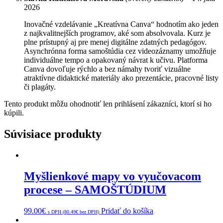
2026
Inovačné vzdelávanie „Kreatívna Canva“ hodnotím ako jeden
z najkvalitnejších programov, aké som absolvovala. Kurz je
plne prístupný aj pre menej digitálne zdatných pedagógov.
Asynchrónna forma samoštúdia cez videozáznamy umožňuje
individuálne tempo a opakovaný návrat k učivu. Platforma
Canva dovoľuje rýchlo a bez námahy tvoriť vizuálne
atraktívne didaktické materiály ako prezentácie, pracovné listy
či plagáty.
Tento produkt môžu ohodnotiť len prihlásení zákazníci, ktorí si ho
kúpili.
Súvisiace produkty
Myšlienkové mapy vo vyučovacom
procese – SAMOŠTÚDIUM
99.00
€
Pridať do košíka
s DPH (
80.49
€
bez DPH)