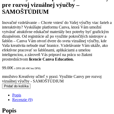
pre rozvoj vizuálnej výučby –
SAMOŠTÚDIUM
Inovačné vzdelávanie –
Chcete vniesť do Vašej výučby viac farieb a
interaktivity? Vyskúšajte platformu Canva, ktorá Vám umožní
vytvárať atraktívne edukačné materiály bez potreby byť grafickým
dizajnérom. Od registrácie až po využitie pokročilých nástrojov a
šablón – Canva Vám otvorí dvere do sveta vizuálnej výučby, kde
Vaša kreativita nebude mať hranice.
Vzdelávanie V
ám ukáže, ako
efektívne pracovať so šablónami, aplikáciami a umelou
inteligenciou, a zároveň Vás pripraví na prácu so žiakmi
prostredníctvom
licencie Canva Education.
99.00
€
s DPH (
80.49
€
bez DPH)
množstvo Kreatívny učiteľ v praxi: Využitie Canvy pre rozvoj
vizuálnej výučby - SAMOŠTÚDIUM
Pridať do košíka
Popis
Recenzie (9)
Popis