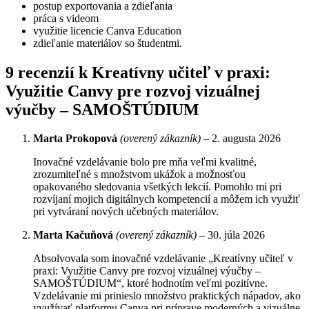
postup exportovania a zdieľania
práca s videom
využitie licencie Canva Education
zdieľanie materiálov so študentmi.
9 recenzií k
Kreatívny učiteľ v praxi:
Využitie Canvy pre rozvoj vizuálnej
výučby – SAMOŠTÚDIUM
Marta Prokopová
(overený zákazník)
–
2. augusta 2026
Inovačné vzdelávanie bolo pre mňa veľmi kvalitné,
zrozumiteľné s množstvom ukážok a možnosťou
opakovaného sledovania všetkých lekcií. Pomohlo mi pri
rozvíjaní mojich digitálnych kompetencií a môžem ich využiť
pri vytváraní nových učebných materiálov.
Marta Kačuňová
(overený zákazník)
–
30. júla 2026
Absolvovala som inovačné vzdelávanie „Kreatívny učiteľ v
praxi: Využitie Canvy pre rozvoj vizuálnej výučby –
SAMOŠTÚDIUM“, ktoré hodnotím veľmi pozitívne.
Vzdelávanie mi prinieslo množstvo praktických nápadov, ako
využívať platformu Canva pri príprave moderných a vizuálne