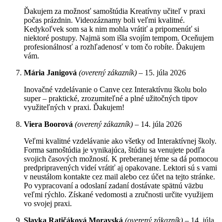
Ďakujem za možnosť samoštúdia Kreatívny učiteľ v praxi
počas prázdnin. Videozáznamy boli veľmi kvalitné.
Kedykoľvek som sa k nim mohla vrátiť a pripomenúť si
niektoré postupy. Najmä som išla svojím tempom. Oceňujem
profesionálnosť a rozhľadenosť v tom čo robíte. Ďakujem
vám.
Mária Janigová
(overený zákazník)
–
15. júla 2026
Inovačné vzdelávanie o Canve cez Interaktívnu školu bolo
super – praktické, zrozumiteľné a plné užitočných tipov
využiteľných v praxi. Ďakujem!
Viera Boorová
(overený zákazník)
–
14. júla 2026
Veľmi kvalitné vzdelávanie ako všetky od Interaktívnej školy.
Forma samoštúdia je vynikajúca, štúdiu sa venujete podľa
svojich časových možností. K preberanej téme sa dá pomocou
predpripravených videí vrátiť aj opakovane. Lektori sú s vami
v neustálom kontakte cez mail alebo cez účet na tejto stránke.
Po vypracovaní a odoslaní zadaní dostávate spätnú väzbu
veľmi rýchlo. Získané vedomosti a zručnosti určite využijem
vo svojej praxi.
Slavka Ratičáková Moravská
(overený zákazník)
–
14. júla