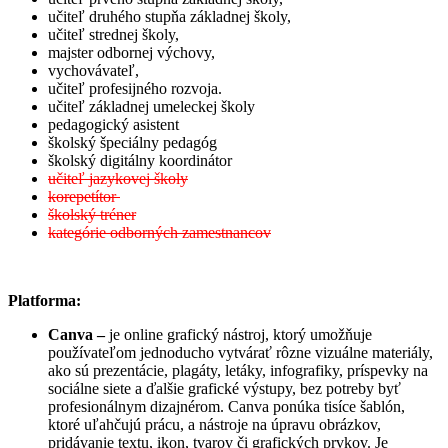
učiteľ druhého stupňa základnej školy,
učiteľ strednej školy,
majster odbornej výchovy,
vychovávateľ,
učiteľ profesijného rozvoja.
učiteľ základnej umeleckej školy
pedagogický asistent
školský špeciálny pedagóg
školský digitálny koordinátor
učiteľ jazykovej školy
korepetítor
školský tréner
kategórie odborných zamestnancov
Platforma:
Canva –
je online grafický nástroj, ktorý umožňuje
používateľom jednoducho vytvárať rôzne vizuálne materiály,
ako sú prezentácie, plagáty, letáky, infografiky, príspevky na
sociálne siete a ďalšie grafické výstupy, bez potreby byť
profesionálnym dizajnérom. Canva ponúka tisíce šablón,
ktoré uľahčujú prácu, a nástroje na úpravu obrázkov,
pridávanie textu, ikon, tvarov či grafických prvkov. Je