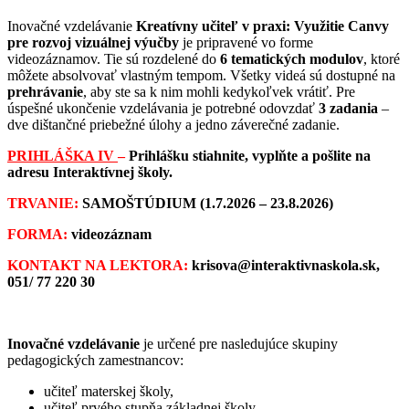
Inovačné vzdelávanie
Kreatívny učiteľ v praxi: Využitie Canvy
pre rozvoj vizuálnej výučby
je pripravené vo forme
videozáznamov. Tie sú rozdelené do
6 tematických modulov
, ktoré
môžete absolvovať vlastným tempom. Všetky videá sú dostupné na
prehrávanie
, aby ste sa k nim mohli kedykoľvek vrátiť. Pre
úspešné ukončenie vzdelávania je potrebné odovzdať
3 zadania
–
dve dištančné priebežné úlohy a jedno záverečné zadanie.
PRIHLÁŠKA IV
–
Prihlášku stiahnite, vyplňte a pošlite na
adresu Interaktívnej školy.
TRVANIE:
SAMOŠTÚDIUM (1.7.2026 – 23.8.2026)
FORMA:
videozáznam
KONTAKT NA LEKTORA:
krisova@interaktivnaskola.sk,
051/ 77 220 30
Inovačné vzdelávanie
je určené pre nasledujúce skupiny
pedagogických zamestnancov:
učiteľ materskej školy,
učiteľ prvého stupňa základnej školy,