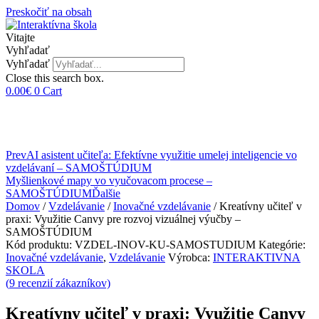
Preskočiť na obsah
Vitajte
Vyhľadať
Vyhľadať
Close this search box.
0.00
€
0
Cart
Prev
AI asistent učiteľa: Efektívne využitie umelej inteligencie vo
vzdelávaní – SAMOŠTÚDIUM
Myšlienkové mapy vo vyučovacom procese –
SAMOŠTÚDIUM
Ďalšie
Domov
/
Vzdelávanie
/
Inovačné vzdelávanie
/ Kreatívny učiteľ v
praxi: Využitie Canvy pre rozvoj vizuálnej výučby –
SAMOŠTÚDIUM
Kód produktu:
VZDEL-INOV-KU-SAMOSTUDIUM
Kategórie:
Inovačné vzdelávanie
,
Vzdelávanie
Výrobca:
INTERAKTIVNA
SKOLA
(
9
recenzií zákazníkov)
Kreatívny učiteľ v praxi: Využitie Canvy