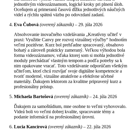
jednotlivým videozáznamom, logické kroky pri plnení úloh.
Oceňujem aj primeranú časovú dĺžku jednotlivých náučných
videí a rýchlu spätnú väzbu po odovzdaní zadaní.
Eva Čubová
(overený zákazník)
–
29. júla 2026
Absolvovanie inovačného vzdelávania „Kreatívny učiteľ v
praxi: Využitie Canvy pre rozvoj vizuálnej výučby“ hodnotím
veľmi pozitívne. Kurz bol prehľadne spracovaný, obsahovo
bohatý a zároveň prakticky zameraný. Veľkou výhodou bola
forma videozáznamov, vďaka ktorej som si mohla jednotlivé
moduly prechádzať vlastným tempom a podľa potreby sa k
nim opakovane vracať. Toto vzdelávanie odporúčam všetkým
učiteľom, ktorí chcú rozvíjať svoje digitálne kompetencie a
tvoriť moderné, vizuálne atraktívne a efektívne učebné
materiály. Ďakujem lektorom za kvalitne pripravený kurz a
profesionálny prístup.
Michaela Bartošová
(overený zákazník)
–
24. júla 2026
Ďakujem za samoštúdium, mne osobne to veľmi vyhovovalo.
Videá boli vo veľmi dobrej kvalite, spracovanie témy a
podanie informácií na profesionálnej úrovni.
Lucia Kancírová
(overený zákazník)
–
22. júla 2026