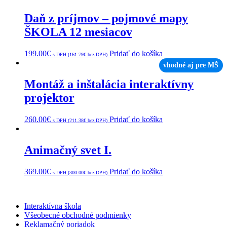
Daň z príjmov – pojmové mapy
ŠKOLA 12 mesiacov
199.00
€
Pridať do košíka
s DPH (
161.79
€
bez DPH)
vhodné aj pre MŠ
Montáž a inštalácia interaktívny
projektor
260.00
€
Pridať do košíka
s DPH (
211.38
€
bez DPH)
Animačný svet I.
369.00
€
Pridať do košíka
s DPH (
300.00
€
bez DPH)
Interaktívna škola
Všeobecné obchodné podmienky
Reklamačný poriadok