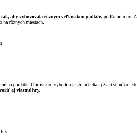
u tak, aby vyhovovala rôznym veľkostiam podlahy
podľa potreby. Z
ho na rôznych miestach.
m
vené na použitie. Obrovskou výhodou je, že učitelia aj žiaci si môžu j
voriť aj vlastné hry.
 hry.