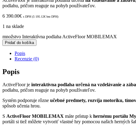
ActiveFloor je interaktívna podlaha určená
na vzdelávanie a zábavu
podlahu, pričom reaguje na pohyb používateľov.
6 390.00
€
s DPH (
5 195.12
€
bez DPH)
1 na sklade
množstvo Interaktívna podlaha ActiveFloor MOBILEMAX
Pridať do košíka
Popis
Recenzie (0)
Popis
ActiveFloor je
interaktívna podlaha určená na vzdelávanie a záb
podlahu, pričom reaguje na pohyb používateľov.
Systém podporuje rôzne
učebné predmety, rozvíja motoriku, tímov
spôsob učenia hrou.
S
ActiveFloor MOBILEMAX
máte prístup k
hernému portálu My
portáli si tiež môžete vytvoriť vlastné hry pomocou našich herných ša