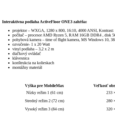
Interaktívna podlaha ActiveFloor ONE3 zahŕňa:
projektor – WXGA, 1280 x 800, 16:10, 4000 ANSI, Kontrast:
počítač – procesor AMD Ryzen 5, RAM 16GB DDR4 , disk 
pohybová kamera – time of flight kamera, MS Windows 10, 3
ozvučenie- 1 x 20 Watt
vinyl podlaha – 3,2 x 2 m
diaľkový ovládač
klávesnica
konštrukcia na kolieskach
montážny materiál
Výška pre MobileMax
Veľkosť obr
Nízky režim 1 (61 cm)
233 
Stredný režim 2 (72 cm)
280 
Vysoký režim 3 (84 cm)
320 