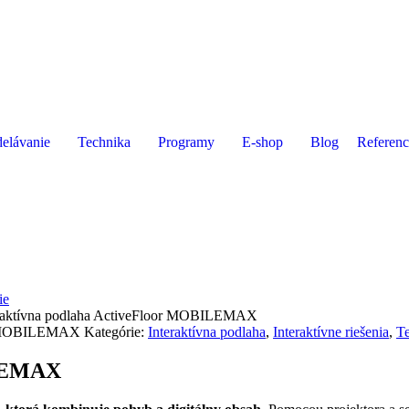
elávanie
Technika
Programy
E-shop
Blog
Referenc
ie
eraktívna podlaha ActiveFloor MOBILEMAX
MOBILEMAX
Kategórie:
Interaktívna podlaha
,
Interaktívne riešenia
,
T
ILEMAX