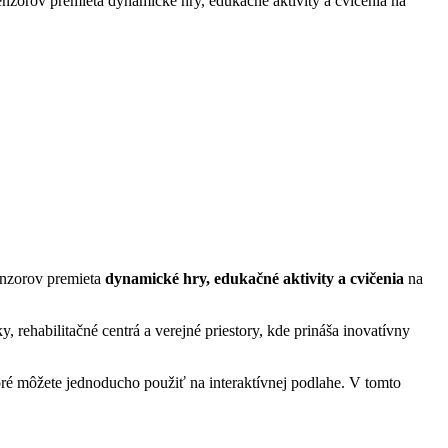
enzorov premieta dynamické hry, edukačné aktivity a cvičenia na
enzorov premieta
dynamické hry, edukačné aktivity a cvičenia
na
y, rehabilitačné centrá a verejné priestory, kde prináša inovatívny
ré môžete jednoducho použiť na interaktívnej podlahe. V tomto