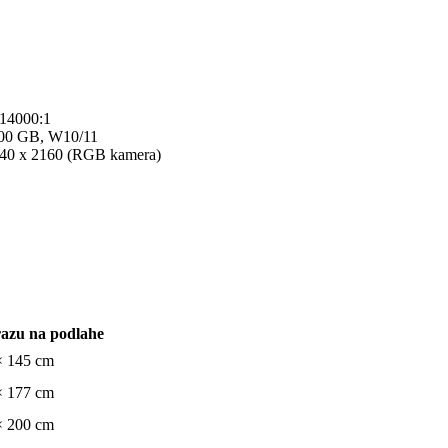
 14000:1
500 GB, W10/11
840 x 2160 (RGB kamera)
azu na podlahe
× 145 cm
× 177 cm
× 200 cm