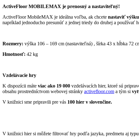
ActiveFloor MOBILEMAX je prenosný a nastaviteľný!
ActiveFloor MobileMAX je ideálna voľba, ak chcete
nastaviť výšk
napríklad jednoducho presunúť z jednej triedy do druhej a používať 
Rozmery:
výška 106 – 169 cm (nastaviteľná) , šírka 43 x hĺbka 72 c
Hmotnosť:
42 kg
Vzdelávacie hry
K dispozícii máte
viac ako 19 000
vzdelávacích hier, ktoré sú pripra
obsahu prostredníctvom webovej stránky
activefloor.com
a tým si
vyt
V knižnici sme pripravili pre vás
100 hier v slovenčine.
V knižnici hier si môžete filtrovať hry podľa jazyka, predmetu aj typu