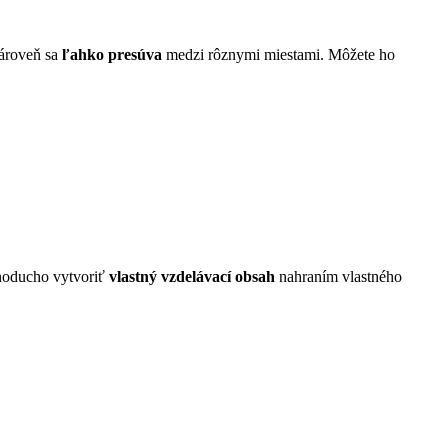
ároveň sa
ľahko presúva
medzi rôznymi miestami. Môžete ho
ednoducho vytvoriť
vlastný vzdelávací obsah
nahraním vlastného