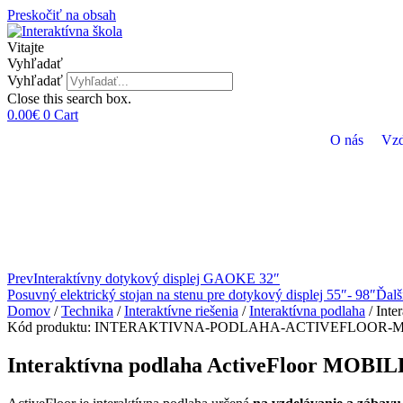
Preskočiť na obsah
Vitajte
Vyhľadať
Vyhľadať
Close this search box.
0.00
€
0
Cart
O nás
Vzd
Prev
Interaktívny dotykový displej GAOKE 32″
Posuvný elektrický stojan na stenu pre dotykový displej 55″- 98″
Ďalš
Domov
/
Technika
/
Interaktívne riešenia
/
Interaktívna podlaha
/ Int
Kód produktu:
INTERAKTIVNA-PODLAHA-ACTIVEFLOOR-
Interaktívna podlaha ActiveFloor MOB