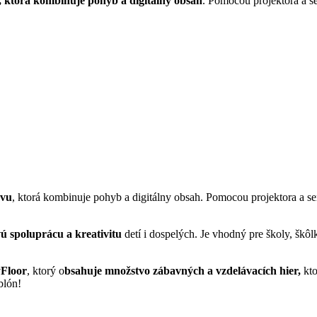
, ktorá kombinuje pohyb a digitálny obsah
. Pomocou projektora a s
avu
, ktorá kombinuje pohyb a digitálny obsah. Pomocou projektora a s
ú spoluprácu a kreativitu
detí i dospelých. Je vhodný pre školy, škôlk
Floor
, ktorý o
bsahuje množstvo zábavných a vzdelávacích hier,
kto
blón!