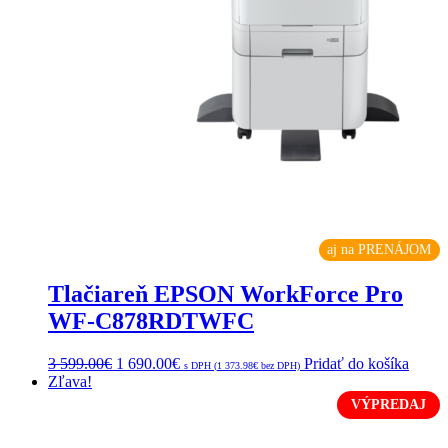
aj na PRENÁJOM
Tlačiareň EPSON WorkForce Pro
WF-C878RDTWFC
3 599.00
€
1 690.00
€
Pridať do košíka
s DPH (
1 373.98
€
bez DPH)
Zľava!
VÝPREDAJ