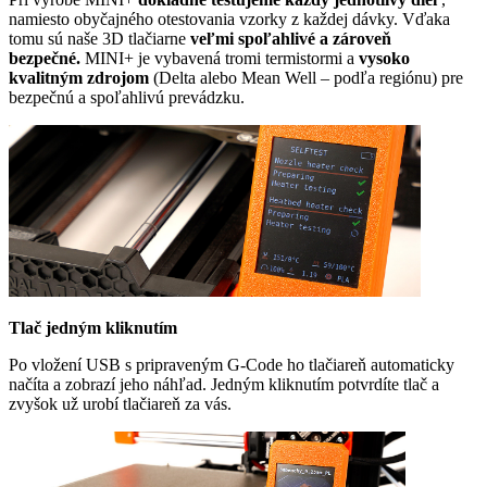
namiesto obyčajného otestovania vzorky z každej dávky. Vďaka
tomu sú naše 3D tlačiarne
veľmi spoľahlivé a zároveň
bezpečné.
MINI+ je vybavená tromi termistormi a
vysoko
kvalitným zdrojom
(Delta alebo Mean Well – podľa regiónu) pre
bezpečnú a spoľahlivú prevádzku.
Tlač jedným kliknutím
Po vložení USB s pripraveným G-Code ho tlačiareň automaticky
načíta a zobrazí jeho náhľad. Jedným kliknutím potvrdíte tlač a
zvyšok už urobí tlačiareň za vás.