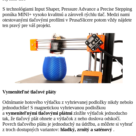
S technológiami Input Shaper, Pressure Advance a Precise Stepping
ponúka MINI+ vysoko kvalitnú a zároveň rýchlu tlač. Medzi nami
otestovanými tlačovými profilmi v PrusaSlicere potom vždy nájdete
ten pravý pre váš projekt.
Vymeniteľné tlačové pláty
Odnímanie hotového výtlačku z vyhrievanej podložky nikdy nebolo
jednoduchšie! S magnetickou vyhrievanou podložkou
a
vymeniteľnými tlačovými plátmi
zložíte výtlačok jednoducho
tak, že tlačový plát ohnete a výtlačok z neho doslova odskočí.
Povrch tlačového plátu je jednoduchý na údržbu, a môžete si vybrať
z troch dostupných variantov:
hladký, zrnitý a saténový
.