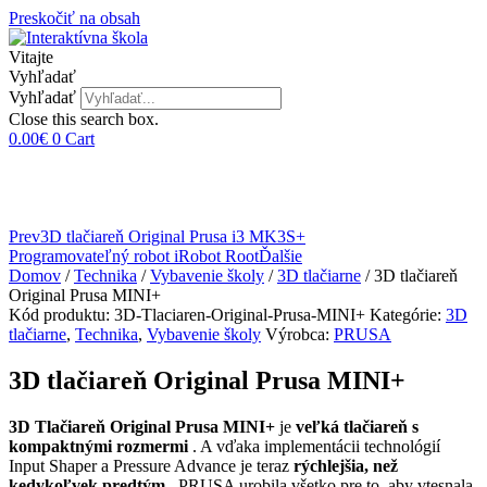
Preskočiť na obsah
Vitajte
Vyhľadať
Vyhľadať
Close this search box.
0.00
€
0
Cart
Prev
3D tlačiareň Original Prusa i3 MK3S+
Programovateľný robot iRobot Root
Ďalšie
Domov
/
Technika
/
Vybavenie školy
/
3D tlačiarne
/ 3D tlačiareň
Original Prusa MINI+
Kód produktu:
3D-Tlaciaren-Original-Prusa-MINI+
Kategórie:
3D
tlačiarne
,
Technika
,
Vybavenie školy
Výrobca:
PRUSA
3D tlačiareň Original Prusa MINI+
3D Tlačiareň Original Prusa MINI+
je
veľká tlačiareň s
kompaktnými rozmermi
. A vďaka implementácii technológií
Input Shaper a Pressure Advance je teraz
rýchlejšia, než
kedykoľvek predtým
. PRUSA urobila všetko pre to, aby vtesnala