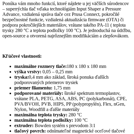
Ponúka vám mnoho funkcií, ktoré nájdete u jej väčších súrodencov
– superrýchla tlač vďaka technológiám Input Shaper a Pressure
Advance, vzdialená správa tlače cez Prusa Connect, pokročilé
bezpečnostné funkcie, vzdialená aktualizácia firmware (OTA) či
podpora pokročilejších materiálov, vrátane takého PA-11 ( teplota
trysky 280 °C a teplota podložky 100 °C). Je jednoduchá na údržbu,
open-source a otvorená najrôznejším modifikáciám a zlepšovákom.
Kľúčové vlastnosti:
maximálne rozmery tlače:
180 x 180 x 180 mm
výška vrstvy:
0,05 – 0,25 mm
tryska:
0,4 mm ako základ, široká ponuka ďalších
podporovaných priemerov trysiek
priemer filamentu:
1,75 mm
podporované materiály:
široké spektrum termoplastov,
vrátane PLA, PETG, ASA, ABS, PC (polykarbonát), CPE,
PVA/BVOH, PVB, HIPS, PP (polypropylén), Flex, nGen,
Nylon, Woodfill a ďalšie materiály
maximálna teplota trysky:
280 °C
maximálna teplota podložky:
100 °C
extruder:
Bowden systém s prevodom 3:1
tlačový povrch:
odnímateľné magnetické oceľové tlačové