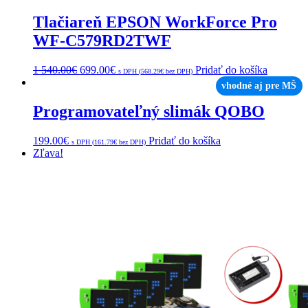
Tlačiareň EPSON WorkForce Pro
WF-C579RD2TWF
1 540.00
€
699.00
€
Pridať do košíka
s DPH (
568.29
€
bez DPH)
vhodné aj pre MŠ
Programovateľný slimák QOBO
199.00
€
Pridať do košíka
s DPH (
161.79
€
bez DPH)
Zľava!