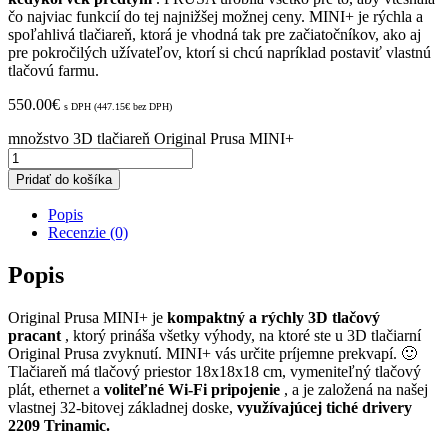
čo najviac funkcií do tej najnižšej možnej ceny. MINI+ je rýchla a
spoľahlivá tlačiareň, ktorá je vhodná tak pre začiatočníkov, ako aj
pre pokročilých užívateľov, ktorí si chcú napríklad postaviť vlastnú
tlačovú farmu.
550.00
€
s DPH (
447.15
€
bez DPH)
množstvo 3D tlačiareň Original Prusa MINI+
Pridať do košíka
Popis
Recenzie (0)
Popis
Original Prusa MINI+ je
kompaktný a rýchly 3D tlačový
pracant
, ktorý prináša všetky výhody, na ktoré ste u 3D tlačiarní
Original Prusa zvyknutí. MINI+ vás určite príjemne prekvapí. 🙂
Tlačiareň má tlačový priestor 18x18x18 cm, vymeniteľný tlačový
plát, ethernet a
voliteľné Wi-Fi pripojenie
, a je založená na našej
vlastnej 32-bitovej základnej doske,
využívajúcej tiché drivery
2209 Trinamic.