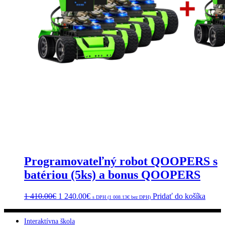
Programovateľný robot QOOPERS s
batériou (5ks) a bonus QOOPERS
1 410.00
€
1 240.00
€
Pridať do košíka
s DPH (
1 008.13
€
bez DPH)
Interaktívna škola