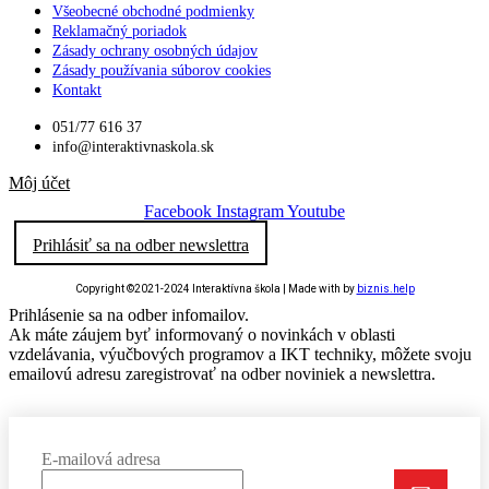
Všeobecné obchodné podmienky
Reklamačný poriadok
Zásady ochrany osobných údajov
Zásady používania súborov cookies
Kontakt
051/77 616 37
info@interaktivnaskola.sk
Môj účet
Facebook
Instagram
Youtube
Prihlásiť sa na odber newslettra
Copyright ©2021-2024 Interaktívna škola | Made with
by
biznis.help
Prihlásenie sa na odber infomailov.
Ak máte záujem byť informovaný o novinkách v oblasti
vzdelávania, výučbových programov a IKT techniky, môžete svoju
emailovú adresu zaregistrovať na odber noviniek a newslettra.
E-mailová adresa