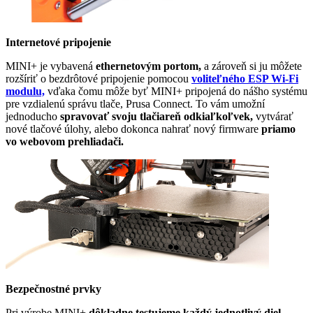
Internetové pripojenie
MINI+ je vybavená
ethernetovým portom,
a zároveň si ju môžete
rozšíriť o bezdrôtové pripojenie pomocou
voliteľného ESP Wi-Fi
modulu,
vďaka čomu môže byť MINI+ pripojená do nášho systému
pre vzdialenú správu tlače, Prusa Connect. To vám umožní
jednoducho
spravovať svoju tlačiareň odkiaľkoľvek,
vytvárať
nové tlačové úlohy, alebo dokonca nahrať nový firmware
priamo
vo webovom prehliadači.
Bezpečnostné prvky
Pri výrobe MINI+
dôkladne testujeme každý jednotlivý diel
,