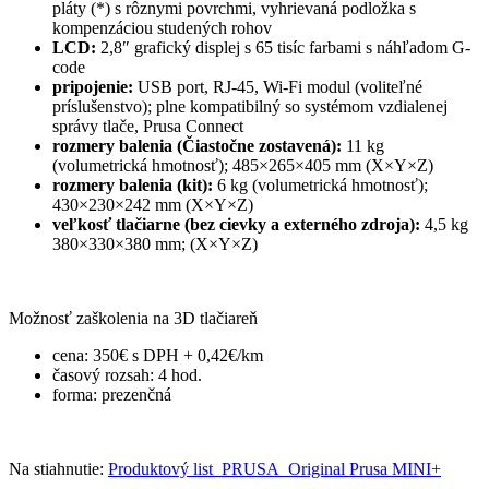
pláty (*) s rôznymi povrchmi, vyhrievaná podložka s
kompenzáciou studených rohov
LCD:
2,8″ grafický displej s 65 tisíc farbami s náhľadom G-
code
pripojenie:
USB port, RJ-45, Wi-Fi modul (voliteľné
príslušenstvo); plne kompatibilný so systémom vzdialenej
správy tlače, Prusa Connect
rozmery balenia (Čiastočne zostavená):
11 kg
(volumetrická hmotnosť); 485×265×405 mm (X×Y×Z)
rozmery balenia (kit):
6 kg (volumetrická hmotnosť);
430×230×242 mm (X×Y×Z)
veľkosť tlačiarne (bez cievky a externého zdroja):
4,5 kg
380×330×380 mm; (X×Y×Z)
Možnosť zaškolenia na 3D tlačiareň
cena: 350€ s DPH + 0,42€/km
časový rozsah: 4 hod.
forma: prezenčná
Na stiahnutie:
Produktový list_PRUSA_Original Prusa MINI+