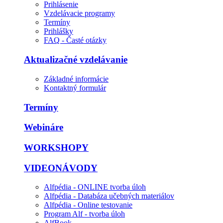
Prihlásenie
Vzdelávacie programy
Termíny
Prihlášky
FAQ - Časté otázky
Aktualizačné vzdelávanie
Základné informácie
Kontaktný formulár
Termíny
Webináre
WORKSHOPY
VIDEONÁVODY
Alfpédia - ONLINE tvorba úloh
Alfpédia - Databáza učebných materiálov
Alfpédia - Online testovanie
Program Alf - tvorba úloh
AlfBook