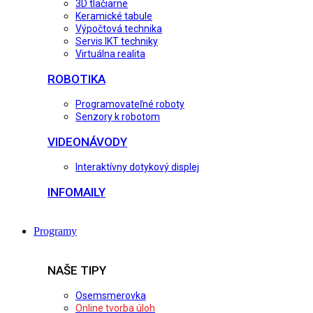
3D tlačiarne
Keramické tabule
Výpočtová technika
Servis IKT techniky
Virtuálna realita
ROBOTIKA
Programovateľné roboty
Senzory k robotom
VIDEONÁVODY
Interaktívny dotykový displej
INFOMAILY
Programy
NAŠE TIPY
Osemsmerovka
Online tvorba úloh