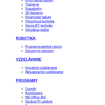
Informačné panely
Tlačiarne
Vizualizéry
3D tlačiarne
Keramické tabule
Výpočtová technika
Servis IKT techniky
Virtuálna realita
ROBOTIKA
Programovateľné roboty
Senzory k robotom
VZDELÁVANIE
Inovačné vzdelávanie
Aktualizačné vzdelávanie
PROGRAMY
Corinth
ActivInspire
MS Office 365
Správa PC učebne