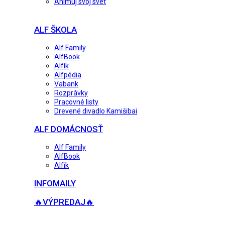
Animuj svoj svet
ALF ŠKOLA
Alf Family
AlfBook
Alfík
Alfpédia
Vabank
Rozprávky
Pracovné listy
Drevené divadlo Kamišibai
ALF DOMÁCNOSŤ
Alf Family
AlfBook
Alfík
INFOMAILY
🔥VÝPREDAJ🔥