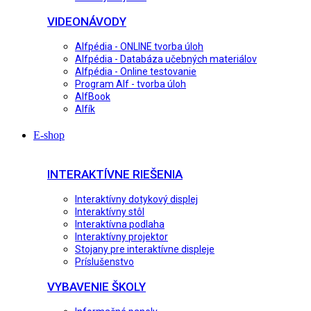
VIDEONÁVODY
Alfpédia - ONLINE tvorba úloh
Alfpédia - Databáza učebných materiálov
Alfpédia - Online testovanie
Program Alf - tvorba úloh
AlfBook
Alfík
E-shop
INTERAKTÍVNE RIEŠENIA
Interaktívny dotykový displej
Interaktívny stôl
Interaktívna podlaha
Interaktívny projektor
Stojany pre interaktívne displeje
Príslušenstvo
VYBAVENIE ŠKOLY