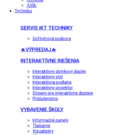
Alfík
Technika
SERVIS IKT TECHNIKY
Softvérová podpora
🔥VÝPREDAJ🔥
INTERAKTÍVNE RIEŠENIA
Interaktívny dotykový displej
Interaktívny stôl
Interaktívna podlaha
Interaktívny projektor
Stojany pre interaktívne displeje
Príslušenstvo
VYBAVENIE ŠKOLY
Informačné panely
Tlačiarne
Vizualizéry