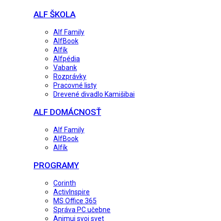
ALF ŠKOLA
Alf Family
AlfBook
Alfík
Alfpédia
Vabank
Rozprávky
Pracovné listy
Drevené divadlo Kamišibai
ALF DOMÁCNOSŤ
Alf Family
AlfBook
Alfík
PROGRAMY
Corinth
ActivInspire
MS Office 365
Správa PC učebne
Animuj svoj svet