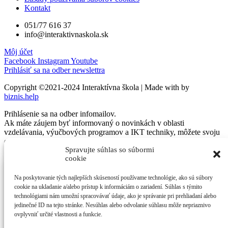
Kontakt
051/77 616 37
info@interaktivnaskola.sk
Môj účet
Facebook
Instagram
Youtube
Prihlásiť sa na odber newslettra
Copyright ©2021-2024 Interaktívna škola | Made with
by
biznis.help
Prihlásenie sa na odber infomailov.
Ak máte záujem byť informovaný o novinkách v oblasti
vzdelávania, výučbových programov a IKT techniky, môžete svoju
emailovú adresu zaregistrovať na odber noviniek a newslettra.
Spravujte súhlas so súbormi
cookie
Na poskytovanie tých najlepších skúseností používame technológie, ako sú súbory
E-mailová adresa
cookie na ukladanie a/alebo prístup k informáciám o zariadení. Súhlas s týmito
technológiami nám umožní spracovávať údaje, ako je správanie pri prehliadaní alebo
jedinečné ID na tejto stránke. Nesúhlas alebo odvolanie súhlasu môže nepriaznivo
V súlade s nariadením Európskeho parlamentu a Rady
ovplyvniť určité vlastnosti a funkcie.
(EÚ) 2016/679 o ochrane fyzických osôb pri