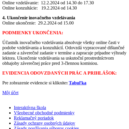
Online vzdelávanie: 12.2.2024 od 14.30 do 17.30
Online konzultácie: 19.2.2024 od 14.30
4. Ukončenie inovačného vzdelávania
Online ukončenie: 29.2.2024 od 15.00
PODMIENKY UKONČENIA:
Účastník inovačného vzdelávania absolvuje všetky online časti v
podobe vzdelávania a konzultácií. Odovzdá vypracované dištančné
zadanie a záverečné zadanie v termíne a zapracuje prípadne výhrady
lektora. Ukončenie vzdelávania sa uskutoční prostredníctvom
obhajoby záverečnej práce pred 3-člennou komisiou.
EVIDENCIA ODOVZDANÝCH PRÁC A PRIHLÁŠOK:
Pre zobrazenie evidencie si kliknite
:
Tabuľka
Môj účet
Interaktívna škola
Všeobecné obchodné podmienky
Reklamačný poriadok
Zásady ochrany osobných údajov
Zásady používania súborov cookies