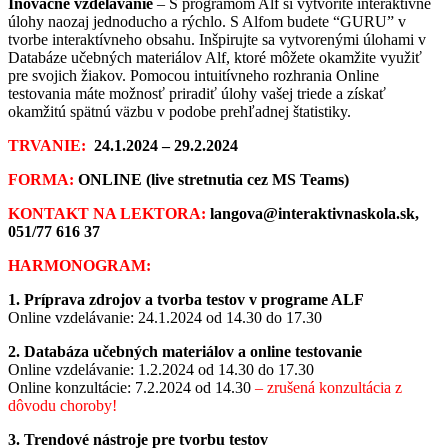
Inovačné vzdelávanie
– S programom Alf si vytvoríte interaktívne
úlohy naozaj jednoducho a rýchlo. S Alfom budete “GURU” v
tvorbe interaktívneho obsahu. Inšpirujte sa vytvorenými úlohami v
Databáze učebných materiálov Alf, ktoré môžete okamžite využiť
pre svojich žiakov. Pomocou intuitívneho rozhrania Online
testovania máte možnosť priradiť úlohy vašej triede a získať
okamžitú spätnú väzbu v podobe prehľadnej štatistiky.
TRVANIE:
24.1.2024 – 29.2.2024
FORMA:
ONLINE (live stretnutia cez MS Teams)
KONTAKT NA LEKTORA:
langova@interaktivnaskola.sk,
051/77 616 37
HARMONOGRAM:
1. Príprava zdrojov a tvorba testov v programe ALF
Online vzdelávanie: 24.1.2024 od 14.30 do 17.30
2. Databáza učebných materiálov a online testovanie
Online vzdelávanie: 1.2.2024 od 14.30 do 17.30
Online konzultácie: 7.2.2024 od 14.30
– zrušená konzultácia z
dôvodu choroby!
3. Trendové nástroje pre tvorbu testov