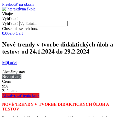
Preskočiť na obsah
Vitajte
Vyhľadať
Vyhľadať
Close this search box.
0.00
€
0
Cart
Nové trendy v tvorbe didaktických úloh a
testov: od 24.1.2024 do 29.2.2024
Môj účet
Aktuálny stav
Nezapísaný
Cena
95€
Začíname
Absolvovať tento kurz
NOVÉ TRENDY V TVORBE DIDAKTICKÝCH ÚLOH A
TESTOV