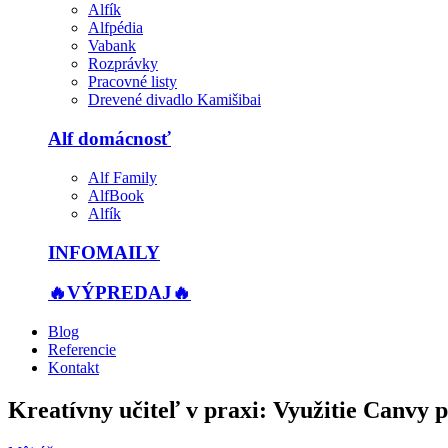
Alfík
Alfpédia
Vabank
Rozprávky
Pracovné listy
Drevené divadlo Kamišibai
Alf domácnosť
Alf Family
AlfBook
Alfík
INFOMAILY
🔥VÝPREDAJ🔥
Blog
Referencie
Kontakt
Kreatívny učiteľ v praxi: Využitie Canvy p