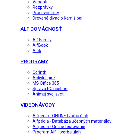
Vabank
Rozprávky
Pracovné listy
Drevené divadlo Kamišibai
ALF DOMÁCNOSŤ
Alf Family
AlfBook
Alfík
PROGRAMY
Corinth
ActivInspire
MS Office 365
Správa PC učebne
Animuj svoj svet
VIDEONÁVODY
Alfpédia - ONLINE tvorba úloh
Alfpédia - Databáza učebných materiálov
Alfpédia - Online testovanie
Program Alf - tvorba úloh