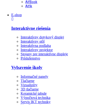
AlfBook
Alfík
E-shop
Interaktívne riešenia
Interaktívny dotykový displej
Interaktívny stôl
Interaktívna podlaha
Interaktívny projektor
Stojany pre interaktívne displeje
Príslušenstvo
Vybavenie školy
Informačné panely
Tlačiarne
Vizualizéry
3D tlačiarne
Keramické tabule
Výpočtová technika
Servis IKT techniky