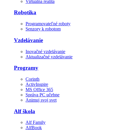
Virtuálna realita
Robotika
Programovateľné roboty
Senzory k robotom
Vzdelávanie
Inovačné vzdelávanie
Aktualizačné vzdelávanie
Programy
Corinth
ActivInspire
MS Office 365
Správa PC učebne
Animuj svoj svet
Alf škola
Alf Family
AlfBook