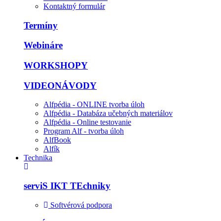
Kontaktný formulár
Termíny
Webináre
WORKSHOPY
VIDEONÁVODY
Alfpédia - ONLINE tvorba úloh
Alfpédia - Databáza učebných materiálov
Alfpédia - Online testovanie
Program Alf - tvorba úloh
AlfBook
Alfík
Technika
serviS IKT TEchniky
Softvérová podpora