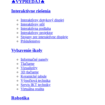
🔥VÝPREDAJ🔥
Interaktívne riešenia
Interaktívny dotykový displej
Interaktívny stôl
Interaktívna podlaha
Interaktívny projektor
Stojany pre interaktívne displeje
Príslušenstvo
Vybavenie školy
Informačné panely
Tlačiarne
Vizualizéry
3D tlačiarne
Keramické tabule
Výpočtová technika
Servis IKT techniky
Virtuálna realita
Robotika