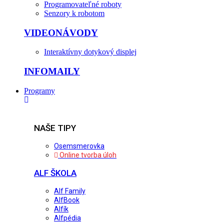
Programovateľné roboty
Senzory k robotom
VIDEONÁVODY
Interaktívny dotykový displej
INFOMAILY
Programy
NAŠE TIPY
Osemsmerovka
Online tvorba úloh
ALF ŠKOLA
Alf Family
AlfBook
Alfík
Alfpédia