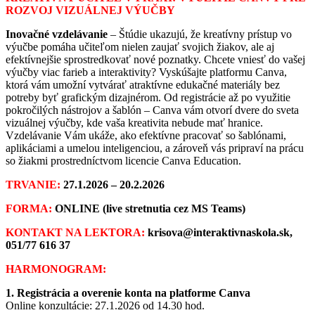
ROZVOJ VIZUÁLNEJ VÝUČBY
Inovačné vzdelávanie
–
Štúdie ukazujú, že kreatívny prístup vo
výučbe pomáha učiteľom nielen zaujať svojich žiakov, ale aj
efektívnejšie sprostredkovať nové poznatky. Chcete vniesť do vašej
výučby viac farieb a interaktivity? Vyskúšajte platformu Canva,
ktorá vám umožní vytvárať atraktívne edukačné materiály bez
potreby byť grafickým dizajnérom. Od registrácie až po využitie
pokročilých nástrojov a šablón – Canva vám otvorí dvere do sveta
vizuálnej výučby, kde vaša kreativita nebude mať hranice.
Vzdelávanie V
ám ukáže, ako efektívne pracovať so šablónami,
aplikáciami a umelou inteligenciou, a zároveň vás pripraví na prácu
so žiakmi prostredníctvom licencie Canva Education.
TRVANIE:
27.1.2026 – 20.2.2026
FORMA:
ONLINE (live stretnutia cez MS Teams)
KONTAKT NA LEKTORA:
krisova@interaktivnaskola.sk,
051/77 616 37
HARMONOGRAM:
1. Registrácia a overenie konta na platforme Canva
Online konzultácie: 27.1.2026 od 14.30 hod.