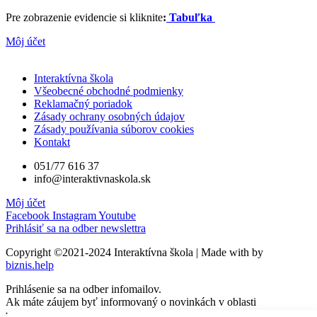
Pre zobrazenie evidencie si kliknite
:
Tabuľka
Môj účet
Interaktívna škola
Všeobecné obchodné podmienky
Reklamačný poriadok
Zásady ochrany osobných údajov
Zásady používania súborov cookies
Kontakt
051/77 616 37
info@interaktivnaskola.sk
Môj účet
Facebook
Instagram
Youtube
Prihlásiť sa na odber newslettra
Copyright ©2021-2024 Interaktívna škola | Made with
by
biznis.help
Prihlásenie sa na odber infomailov.
Ak máte záujem byť informovaný o novinkách v oblasti
vzdelávania, výučbových programov a IKT techniky, môžete svoju