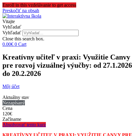
Enroll in this vzdelávanie to get access
Preskočiť na obsah
Vitajte
Vyhľadať
Vyhľadať
Close this search box.
0.00
€
0
Cart
Kreatívny učiteľ v praxi: Využitie Canvy
pre rozvoj vizuálnej výučby: od 27.1.2026
do 20.2.2026
Môj účet
Aktuálny stav
Nezapísaný
Cena
120€
Začíname
Absolvovať tento kurz
KREATÍVNY UČITEĽ V PRAXI: VYUŽITIE CANVY PRE