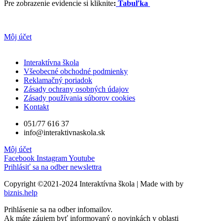
Pre zobrazenie evidencie si kliknite
:
Tabuľka
Môj účet
Interaktívna škola
Všeobecné obchodné podmienky
Reklamačný poriadok
Zásady ochrany osobných údajov
Zásady používania súborov cookies
Kontakt
051/77 616 37
info@interaktivnaskola.sk
Môj účet
Facebook
Instagram
Youtube
Prihlásiť sa na odber newslettra
Copyright ©2021-2024 Interaktívna škola | Made with
by
biznis.help
Prihlásenie sa na odber infomailov.
Ak máte záujem byť informovaný o novinkách v oblasti