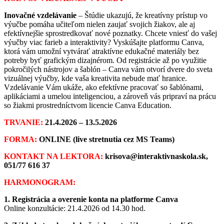
Inovačné vzdelávanie
–
Štúdie ukazujú, že kreatívny prístup vo
výučbe pomáha učiteľom nielen zaujať svojich žiakov, ale aj
efektívnejšie sprostredkovať nové poznatky. Chcete vniesť do vašej
výučby viac farieb a interaktivity? Vyskúšajte platformu Canva,
ktorá vám umožní vytvárať atraktívne edukačné materiály bez
potreby byť grafickým dizajnérom. Od registrácie až po využitie
pokročilých nástrojov a šablón – Canva vám otvorí dvere do sveta
vizuálnej výučby, kde vaša kreativita nebude mať hranice.
Vzdelávanie V
ám ukáže, ako efektívne pracovať so šablónami,
aplikáciami a umelou inteligenciou, a zároveň vás pripraví na prácu
so žiakmi prostredníctvom licencie Canva Education.
TRVANIE:
21.4.2026 – 13.5.2026
FORMA:
ONLINE (live stretnutia cez MS Teams)
KONTAKT NA LEKTORA:
krisova@interaktivnaskola.sk,
051/77 616 37
HARMONOGRAM:
1. Registrácia a overenie konta na platforme Canva
Online konzultácie: 21.4.2026 od 14.30 hod.