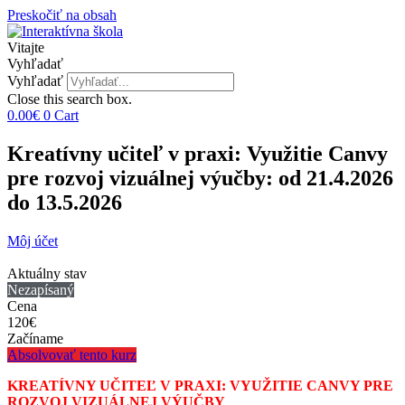
Preskočiť na obsah
Vitajte
Vyhľadať
Vyhľadať
Close this search box.
0.00
€
0
Cart
Kreatívny učiteľ v praxi: Využitie Canvy
pre rozvoj vizuálnej výučby: od 21.4.2026
do 13.5.2026
Môj účet
Aktuálny stav
Nezapísaný
Cena
120€
Začíname
Absolvovať tento kurz
KREATÍVNY UČITEĽ V PRAXI: VYUŽITIE CANVY PRE
ROZVOJ VIZUÁLNEJ VÝUČBY