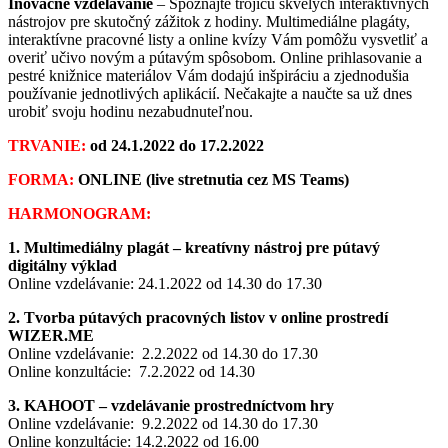
Inovačné vzdelávanie
– Spoznajte trojicu skvelých interaktívnych
nástrojov pre skutočný zážitok z hodiny. Multimediálne plagáty,
interaktívne pracovné listy a online kvízy Vám pomôžu vysvetliť a
overiť učivo novým a pútavým spôsobom. Online prihlasovanie a
pestré knižnice materiálov Vám dodajú inšpiráciu a zjednodušia
používanie jednotlivých aplikácií. Nečakajte a naučte sa už dnes
urobiť svoju hodinu nezabudnuteľnou.
TRVANIE:
od 24.1.2022 do 17.2.2022
FORMA:
ONLINE (live stretnutia cez MS Teams)
HARMONOGRAM:
1. Multimediálny plagát – kreatívny nástroj pre pútavý
digitálny výklad
Online vzdelávanie: 24.1.2022 od 14.30 do 17.30
2. Tvorba pútavých pracovných listov v online prostredí
WIZER.ME
Online vzdelávanie: 2.2.2022 od 14.30 do 17.30
Online konzultácie: 7.2.2022 od 14.30
3. KAHOOT – vzdelávanie prostredníctvom hry
Online vzdelávanie: 9.2.2022 od 14.30 do 17.30
Online konzultácie: 14.2.2022 od 16.00