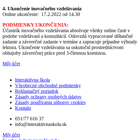
4. Ukončenie inovačného vzdelávania
Online ukončenie: 17.2.2022 od 14.30
PODMIENKY UKONČENIA:
Účastník inovačného vzdelávania absolvuje všetky online časti v
podobe vzdelávaní a konzultácií. Odovzdá vypracované dištančné
zadanie a záverečné zadanie v termíne a zapracuje prípadne výhrady
lektora. Ukončenie vzdelávania sa uskutoční prostredníctvom
obhajoby záverečnej práce pred 3-člennou komisiou.
Môj účet
Interaktívna škola
Všeobecné obchodné podmienky
Reklamačný poriadok
Zásady ochrany osobných údajov
Zásady používania súborov cookies
Kontakt
051/77 616 37
info@interaktivnaskola.sk
Môj účet