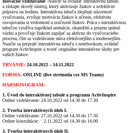
Inovačné vzdelávanie
-Naučte sa ovládať interaktívnu tabulu
a získajte skvelý nástroj, ktorý aktivizuje žiakov a zefektívni
prípravu na hodinu. Interaktívna tabuľa zlepšuje názornosť
vyučovania, zvyšuje motiváciu žiakov k učeniu, efektivitu
osvojovania si vedomostí a zručností žiakov. Práca s interaktívnou
tabuľou využíva napríklad animácie, okamžitú a priamu spätnú
väzbu a povoľuje žiakom zapájať sa aktívne do vyučovacieho
procesu, čím sa vzdelávanie stáva efektívnejším a modernejším.
Naučte sa prepojiť interaktívnu tabuľu s notebookom, ovládať
program ActivInspire a tvoriť originálne interaktívne úlohy pre
vašich žiakov.
TRVANIE:
24.10.2022 – 14.11.2022
FORMA:
ONLINE (live stretnutia cez MS Teams)
HARMONOGRAM:
1. Úvod do interaktívnej tabule a programu ActivInspire
Online vzdelávanie: 24.10.2022 od 14.30 do 17.30
2. Tvorba interaktívnych úloh I.
Online vzdelávanie: 27.10.2022 od 14.30 do 17.30
Online konzultácie: 2.11.2022 od 14.30 do 16.00
3. Tvorba interaktívnych úloh II.