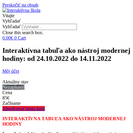
Preskočiť na obsah
Vitajte
Vyhľadať
Vyhľadať
Close this search box.
0.00
€
0
Cart
Interaktívna tabuľa ako nástroj modernej
hodiny: od 24.10.2022 do 14.11.2022
Môj účet
Aktuálny stav
Nezapísaný
Cena
85€
Začíname
Absolvovať tento kurz
INTERAKTÍVNA TABUĽA AKO NÁSTROJ MODERNEJ
HODINY