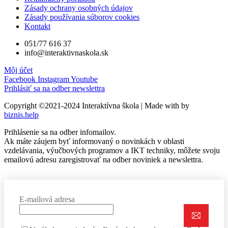
Zásady ochrany osobných údajov
Zásady používania súborov cookies
Kontakt
051/77 616 37
info@interaktivnaskola.sk
Môj účet
Facebook
Instagram
Youtube
Prihlásiť sa na odber newslettra
Copyright ©2021-2024 Interaktívna škola | Made with
by
biznis.help
Prihlásenie sa na odber infomailov.
Ak máte záujem byť informovaný o novinkách v oblasti
vzdelávania, výučbových programov a IKT techniky, môžete svoju
emailovú adresu zaregistrovať na odber noviniek a newslettra.
E-mailová adresa