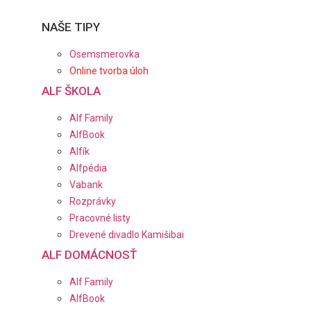
NAŠE TIPY
Osemsmerovka
Online tvorba úloh
ALF ŠKOLA
Alf Family
AlfBook
Alfík
Alfpédia
Vabank
Rozprávky
Pracovné listy
Drevené divadlo Kamišibai
ALF DOMÁCNOSŤ
Alf Family
AlfBook