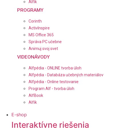
Alfík
PROGRAMY
Corinth
ActivInspire
MS Office 365
Správa PC učebne
Animuj svoj svet
VIDEONÁVODY
Alfpédia - ONLINE tvorba úloh
Alfpédia - Databáza učebných materiálov
Alfpédia - Online testovanie
Program Alf - tvorba úloh
AlfBook
Alfík
E-shop
Interaktívne riešenia