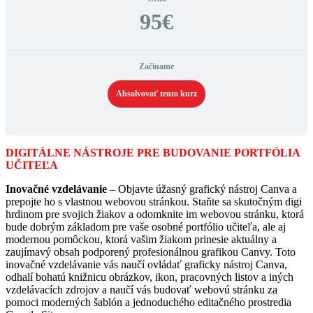
95€
Začíname
Absolvovať tento kurz
DIGITÁLNE NÁSTROJE PRE BUDOVANIE PORTFÓLIA
UČITEĽA
Inovačné vzdelávanie
– Objavte úžasný grafický nástroj Canva a
prepojte ho s vlastnou webovou stránkou. Staňte sa skutočným digi
hrdinom pre svojich žiakov a odomknite im webovou stránku, ktorá
bude dobrým základom pre vaše osobné portfólio učiteľa, ale aj
modernou pomôckou, ktorá vašim žiakom prinesie aktuálny a
zaujímavý obsah podporený profesionálnou grafikou Canvy. Toto
inovačné vzdelávanie vás naučí ovládať graficky nástroj Canva,
odhalí bohatú knižnicu obrázkov, ikon, pracovných listov a iných
vzdelávacích zdrojov a naučí vás budovať webovú stránku za
pomoci moderných šablón a jednoduchého editačného prostredia