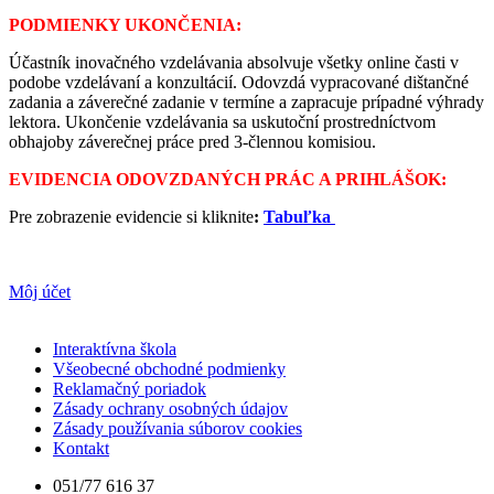
PODMIENKY UKONČENIA:
Účastník inovačného vzdelávania absolvuje všetky online časti v
podobe vzdelávaní a konzultácií. Odovzdá vypracované dištančné
zadania a záverečné zadanie v termíne a zapracuje prípadné výhrady
lektora. Ukončenie vzdelávania sa uskutoční prostredníctvom
obhajoby záverečnej práce pred 3-člennou komisiou.
EVIDENCIA ODOVZDANÝCH PRÁC A PRIHLÁŠOK:
Pre zobrazenie evidencie si kliknit
e
:
Tabuľka
Môj účet
Interaktívna škola
Všeobecné obchodné podmienky
Reklamačný poriadok
Zásady ochrany osobných údajov
Zásady používania súborov cookies
Kontakt
051/77 616 37