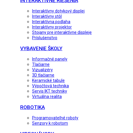
INTERAKTÍVNE RIEŠENIA
Interaktívny dotykový displej
Interaktívny stôl
Interaktívna podlaha
Interaktívny projektor
Stojany pre interaktívne displeje
Príslušenstvo
VYBAVENIE ŠKOLY
Informačné panely
Tlačiarne
Vizualizéry
3D tlačiarne
Keramické tabule
Výpočtová technika
Servis IKT techniky
Virtuálna realita
ROBOTIKA
Programovateľné roboty
Senzory k robotom