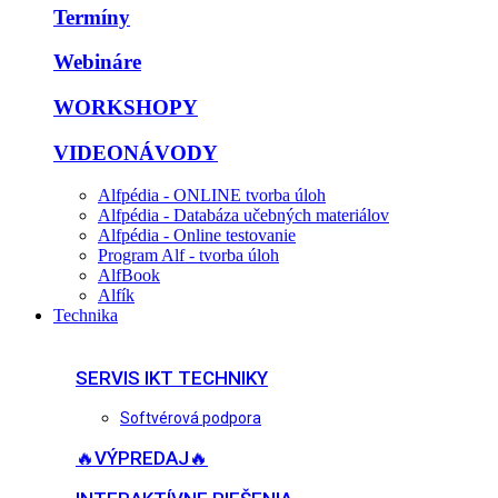
Termíny
Webináre
WORKSHOPY
VIDEONÁVODY
Alfpédia - ONLINE tvorba úloh
Alfpédia - Databáza učebných materiálov
Alfpédia - Online testovanie
Program Alf - tvorba úloh
AlfBook
Alfík
Technika
SERVIS IKT TECHNIKY
Softvérová podpora
🔥VÝPREDAJ🔥