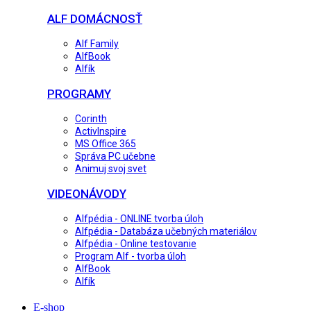
ALF DOMÁCNOSŤ
Alf Family
AlfBook
Alfík
PROGRAMY
Corinth
ActivInspire
MS Office 365
Správa PC učebne
Animuj svoj svet
VIDEONÁVODY
Alfpédia - ONLINE tvorba úloh
Alfpédia - Databáza učebných materiálov
Alfpédia - Online testovanie
Program Alf - tvorba úloh
AlfBook
Alfík
E-shop