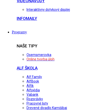
VIDEONÁVODY
Interaktívny dotykový displej
INFOMAILY
Programy
NAŠE TIPY
Osemsmerovka
Online tvorba úloh
ALF ŠKOLA
Alf Family
AlfBook
Alfík
Alfpédia
Vabank
Rozprávky
Pracovné listy
Drevené divadlo Kamišibai