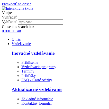
Preskočiť na obsah
Vitajte
Vyhľadať
Vyhľadať
Close this search box.
0.00
€
0
Cart
O nás
Vzdelávanie
Inovačné vzdelávanie
Prihlásenie
Vzdelávacie programy
Termíny
Prihlášky
FAQ - Časté otázky
Aktualizačné vzdelávanie
Základné informácie
Kontaktný formulár