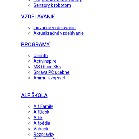
Senzory k robotom
VZDELÁVANIE
Inovačné vzdelávanie
Aktualizačné vzdelávanie
PROGRAMY
Corinth
ActivInspire
MS Office 365
Správa PC učebne
Animuj svoj svet
ALF ŠKOLA
Alf Family
AlfBook
Alfík
Alfpédia
Vabank
Rozprávky