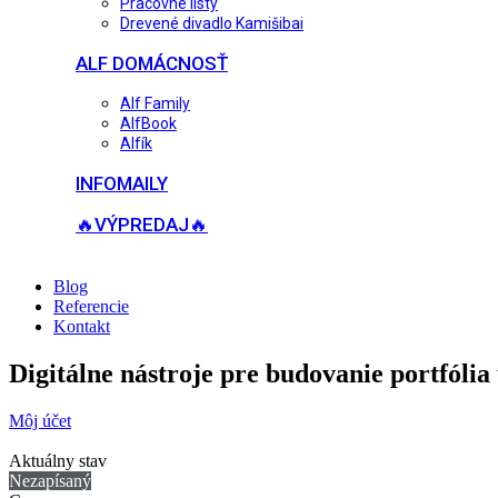
Pracovné listy
Drevené divadlo Kamišibai
ALF DOMÁCNOSŤ
Alf Family
AlfBook
Alfík
INFOMAILY
🔥VÝPREDAJ🔥
Blog
Referencie
Kontakt
Digitálne nástroje pre budovanie portfólia
Môj účet
Aktuálny stav
Nezapísaný