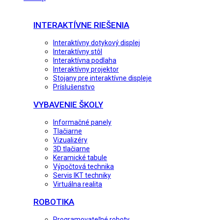
INTERAKTÍVNE RIEŠENIA
Interaktívny dotykový displej
Interaktívny stôl
Interaktívna podlaha
Interaktívny projektor
Stojany pre interaktívne displeje
Príslušenstvo
VYBAVENIE ŠKOLY
Informačné panely
Tlačiarne
Vizualizéry
3D tlačiarne
Keramické tabule
Výpočtová technika
Servis IKT techniky
Virtuálna realita
ROBOTIKA
Programovateľné roboty