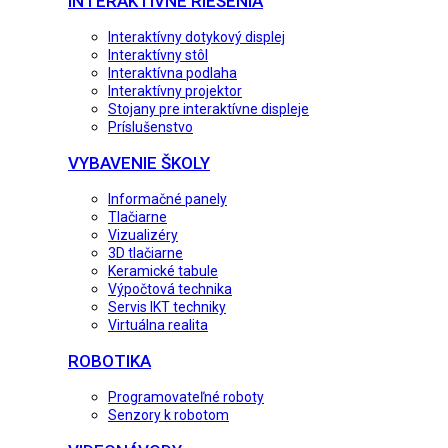
INTERAKTÍVNE RIEŠENIA
Interaktívny dotykový displej
Interaktívny stôl
Interaktívna podlaha
Interaktívny projektor
Stojany pre interaktívne displeje
Príslušenstvo
VYBAVENIE ŠKOLY
Informačné panely
Tlačiarne
Vizualizéry
3D tlačiarne
Keramické tabule
Výpočtová technika
Servis IKT techniky
Virtuálna realita
ROBOTIKA
Programovateľné roboty
Senzory k robotom