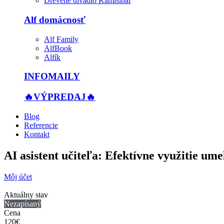
Drevené divadlo Kamišibai
Alf domácnosť
Alf Family
AlfBook
Alfík
INFOMAILY
🔥VÝPREDAJ🔥
Blog
Referencie
Kontakt
AI asistent učiteľa: Efektívne využitie ume
Môj účet
Aktuálny stav
Nezapísaný
Cena
120€