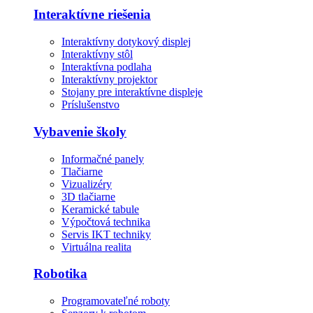
Interaktívne riešenia
Interaktívny dotykový displej
Interaktívny stôl
Interaktívna podlaha
Interaktívny projektor
Stojany pre interaktívne displeje
Príslušenstvo
Vybavenie školy
Informačné panely
Tlačiarne
Vizualizéry
3D tlačiarne
Keramické tabule
Výpočtová technika
Servis IKT techniky
Virtuálna realita
Robotika
Programovateľné roboty