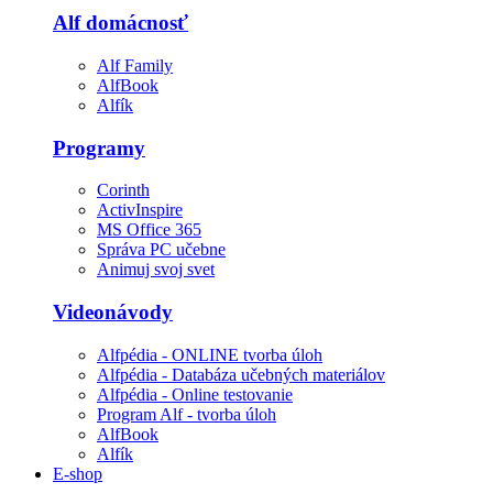
Alf domácnosť
Alf Family
AlfBook
Alfík
Programy
Corinth
ActivInspire
MS Office 365
Správa PC učebne
Animuj svoj svet
Videonávody
Alfpédia - ONLINE tvorba úloh
Alfpédia - Databáza učebných materiálov
Alfpédia - Online testovanie
Program Alf - tvorba úloh
AlfBook
Alfík
E-shop