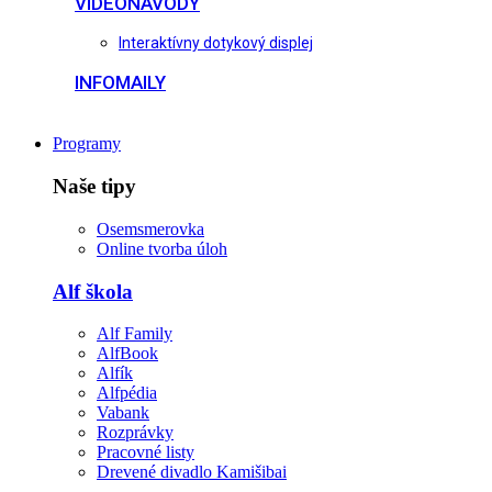
VIDEONÁVODY
Interaktívny dotykový displej
INFOMAILY
Programy
Naše tipy
Osemsmerovka
Online tvorba úloh
Alf škola
Alf Family
AlfBook
Alfík
Alfpédia
Vabank
Rozprávky
Pracovné listy
Drevené divadlo Kamišibai