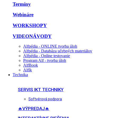
Termíny
Webináre
WORKSHOPY
VIDEONÁVODY
Alfpédia - ONLINE tvorba úloh
Alfpédia - Databáza učebných materiálov
Alfpédia - Online testovanie
Program Alf - tvorba úloh
AlfBook
Alfík
Technika
SERVIS IKT TECHNIKY
Softvérová podpora
🔥VÝPREDAJ🔥