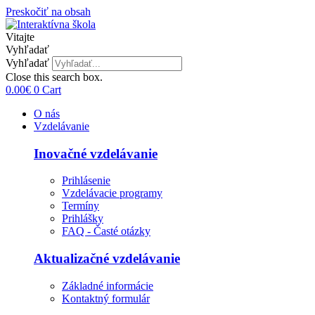
Preskočiť na obsah
Vitajte
Vyhľadať
Vyhľadať
Close this search box.
0.00
€
0
Cart
O nás
Vzdelávanie
Inovačné vzdelávanie
Prihlásenie
Vzdelávacie programy
Termíny
Prihlášky
FAQ - Časté otázky
Aktualizačné vzdelávanie
Základné informácie
Kontaktný formulár