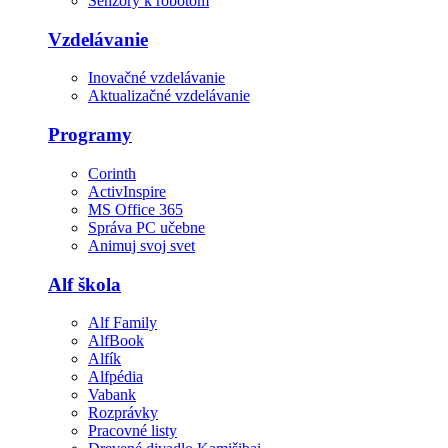
Senzory k robotom
Vzdelávanie
Inovačné vzdelávanie
Aktualizačné vzdelávanie
Programy
Corinth
ActivInspire
MS Office 365
Správa PC učebne
Animuj svoj svet
Alf škola
Alf Family
AlfBook
Alfík
Alfpédia
Vabank
Rozprávky
Pracovné listy