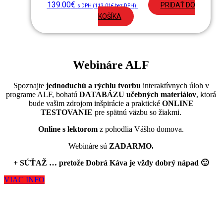
139.00
€
PRIDAŤ DO
s DPH (
113.01
€
bez DPH)
KOŠÍKA
Webináre ALF
Spoznajte
jednoduchú a rýchlu tvorbu
interaktívnych úloh v
programe ALF, bohatú
DATABÁZU učebných materiálov
, ktorá
bude vašim zdrojom inšpirácie a praktické
ONLINE
TESTOVANIE
pre spätnú väzbu so žiakmi.
Online s lektorom
z pohodlia Vášho domova.
Webináre sú
ZADARMO.
+ SÚŤAŽ
… pretože Dobrá Káva je vždy dobrý nápad 🙂
VIAC INFO