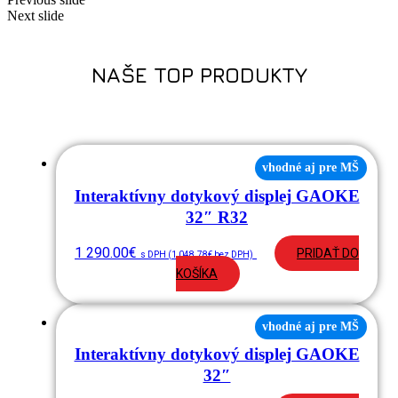
Next slide
NAŠE TOP PRODUKTY
vhodné aj pre MŠ
Interaktívny dotykový displej GAOKE
32″ R32
1 290.00
€
PRIDAŤ DO
s DPH (
1 048.78
€
bez DPH)
KOŠÍKA
vhodné aj pre MŠ
Interaktívny dotykový displej GAOKE
32″