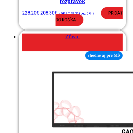
rozprávok
228.20
€
208.30
€
PRIDAŤ
s DPH (
169.35
€
bez DPH)
DO KOŠÍKA
Zľava!
vhodné aj pre MŠ