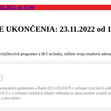
2022 od 15.00
KONČENIA: 23.11.2022 od 1
výučbových programov a IKT techniky, môžete svoju emailovú adresu z
Európskeho parlamentu a Rady (EÚ) 2016/679 o ochrane fyzických osô
018 Z.z o ochrane osobných údajov súhlasím so spracovaním svojich o
 a newslettra.