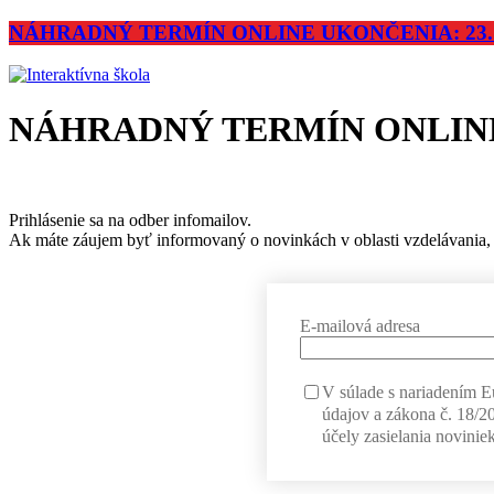
NÁHRADNÝ TERMÍN ONLINE UKONČENIA: 23.11.
NÁHRADNÝ TERMÍN ONLINE U
Prihlásenie sa na odber infomailov.
Ak máte záujem byť informovaný o novinkách v oblasti vzdelávania, 
E-mailová adresa
V súlade s nariadením 
údajov a zákona č. 18/2
účely zasielania noviniek