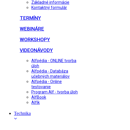
Základné informácie
Kontaktný formulár
TERMÍNY
WEBINÁRE
WORKSHOPY
VIDEONÁVODY
Alfpédia - ONLINE tvorba
úloh
Alfpédia - Databáza
učebných materiálov
Alfpédia - Online
testovanie
Program Alf - tvorba úloh
AlfBook
Alfík
Technika