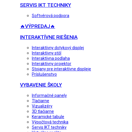
SERVIS IKT TECHNIKY
Softvérová podpora
🔥VÝPREDAJ🔥
INTERAKTÍVNE RIEŠENIA
Interaktívny dotykový displej
Interaktívny stôl
Interaktívna podlaha
Interaktívny projektor
Stojany pre interaktívne displeje
Príslušenstvo
VYBAVENIE ŠKOLY
Informačné panely
Tlačiarne
Vizualizéry
3D tlačiarne
Keramické tabule
Výpočtová technika
Servis IKT techniky