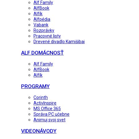
Alf Family
AlfBook
Alfík
Alfpédia
Vabank
Rozprávky
Pracovné listy
Drevené divadlo Kamišibai
ALF DOMÁCNOSŤ
Alf Family
AlfBook
Alfík
PROGRAMY
Corinth
ActivInspire
MS Office 365
Správa PC učebne
Animuj svoj svet
VIDEONÁVODY