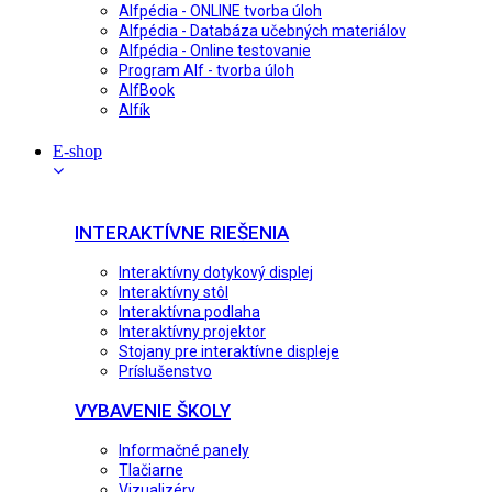
Alfpédia - ONLINE tvorba úloh
Alfpédia - Databáza učebných materiálov
Alfpédia - Online testovanie
Program Alf - tvorba úloh
AlfBook
Alfík
E-shop
INTERAKTÍVNE RIEŠENIA
Interaktívny dotykový displej
Interaktívny stôl
Interaktívna podlaha
Interaktívny projektor
Stojany pre interaktívne displeje
Príslušenstvo
VYBAVENIE ŠKOLY
Informačné panely
Tlačiarne
Vizualizéry