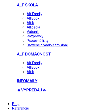
ALF ŠKOLA
Alf Family
AlfBook
Alfík
Alfpédia
Vabank
Rozprávky
Pracovné listy
Drevené divadlo Kamišibai
ALF DOMÁCNOSŤ
Alf Family
AlfBook
Alfík
INFOMAILY
🔥VÝPREDAJ🔥
Blog
Referencie