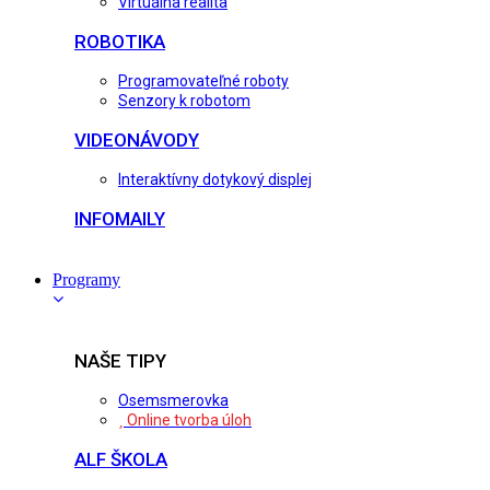
Virtuálna realita
ROBOTIKA
Programovateľné roboty
Senzory k robotom
VIDEONÁVODY
Interaktívny dotykový displej
INFOMAILY
Programy
NAŠE TIPY
Osemsmerovka
Online tvorba úloh
ALF ŠKOLA